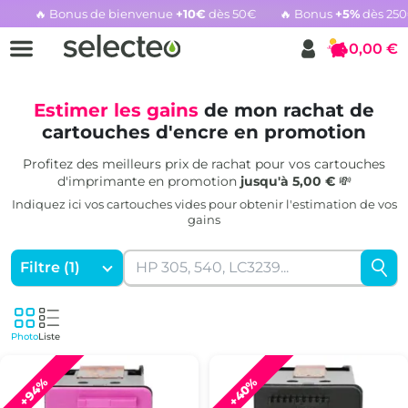
🔥 Bonus de bienvenue
+10€
dès 50€
🔥 Bonus
+5%
dès 25
Rachat cartouche vide, voir l'offre promotionnelle
0,00 €
Panier
Estimer les gains
de mon rachat de
cartouches d'encre en promotion
Profitez des meilleurs prix de rachat pour vos cartouches
d'imprimante en promotion
jusqu'à 5,00 €
💸
Indiquez ici vos cartouches vides pour obtenir l'estimation de vos
gains
Filtre (1)
Photo
Liste
+40%
+94%