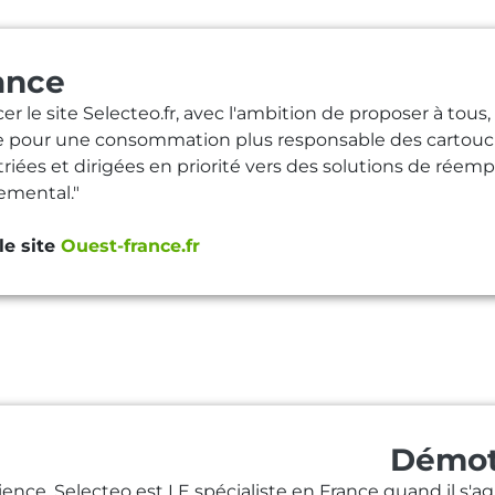
ance
cer le site Selecteo.fr, avec l'ambition de proposer à tou
e pour une consommation plus responsable des cartouches
riées et dirigées en priorité vers des solutions de réemp
emental."
 le site
Ouest-france.fr
Démoti
ence, Selecteo est LE spécialiste en France quand il s'ag