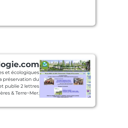
logie.com
les et écologiques
la préservation du
t publie 2 lettres
res & Terre~Mer.