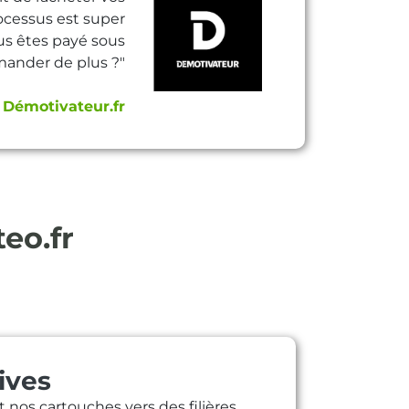
ocessus est super
ous êtes payé sous
mander de plus ?"
e
Démotivateur.fr
teo.fr
ives
 nos cartouches vers des filières