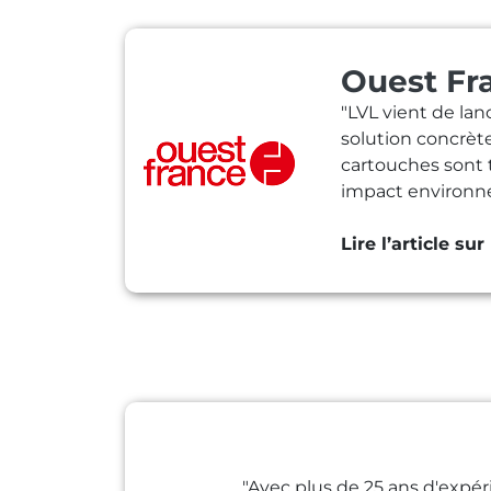
Ouest Fr
"LVL vient de lan
solution concrèt
cartouches sont t
impact environn
Lire l’article sur
"Avec plus de 25 ans d'expéri