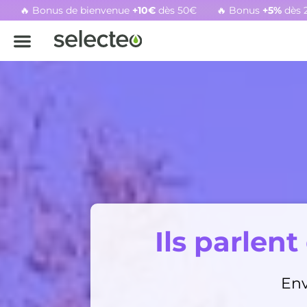
🔥 Bonus de bienvenue
+10€
dès 50€
🔥 Bonus
+5%
dès 
Rachat cartouche vide, voir l'offre promotionnelle
Ils parlent
Env