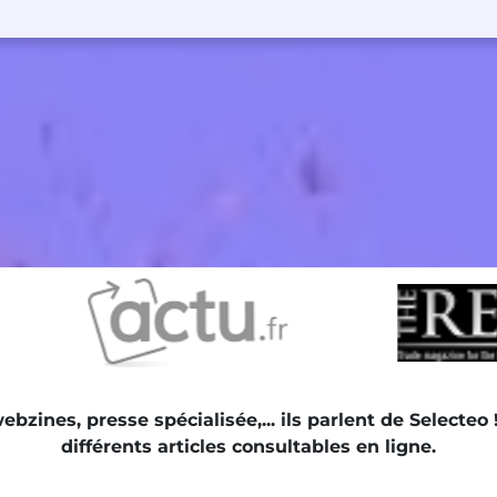
zines, presse spécialisée,... i
ls parlent de Selecteo 
différents articles consultables en ligne.