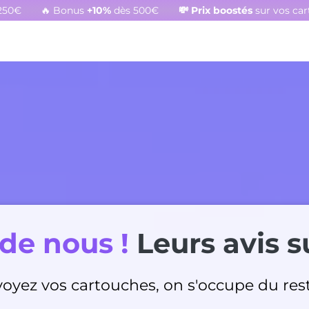
250€
🔥 Bonus
+10%
dès 500€
💸
Prix boostés
sur vos ca
 de nous !
Leurs avis s
oyez vos cartouches, on s'occupe du res