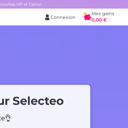
rtouches HP et Canon
Mes gains
Connexion
Panier
0,00 €
ur Selecteo
te👌