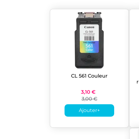
CL 561 Couleur
3,10 €
3,00 €
Ajouter
+