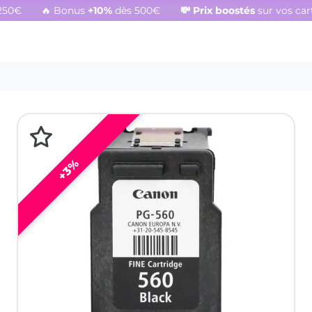
250€
🔥 Bonus
+10%
dès 500€
💸
Prix boostés
sur vos ca
+3%