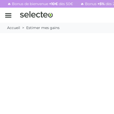
🔥 Bonus de bienvenue
+10€
dès 50€
🔥 Bonus
+5%
dès 
Rachat cartouche vide, voir l'offre promotionnelle
Accueil
Estimer mes gains