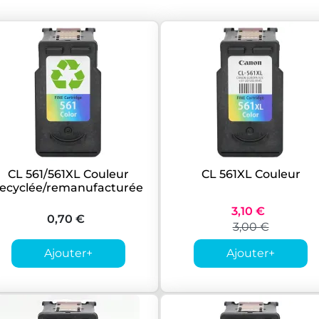
CL 561/561XL Couleur
CL 561XL Couleur
recyclée/remanufacturée
3,10 €
0,70 €
3,00 €
Ajouter
+
Ajouter
+