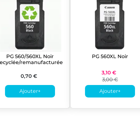
PG 560/560XL Noir
PG 560XL Noir
recyclée/remanufacturée
3,10 €
0,70 €
3,00 €
Ajouter
+
Ajouter
+