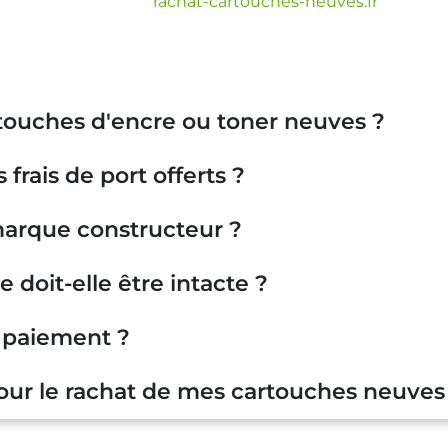
nde sur notre site :
rachat-cartouches-neuves.fr
otre devis, vous pourrez expédier votre colis et ainsi re
touches d'encre ou toner neuves ?
rais de port offerts ?
marque constructeur ?
 doit-elle être intacte ?
paiement ?
pour le rachat de mes cartouches neuves