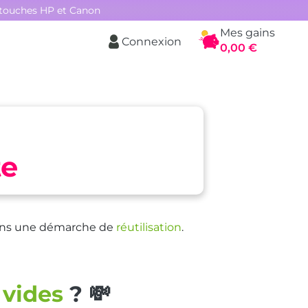
rtouches HP et Canon
Mes gains
Connexion
Panier
0,00 €
te
ns une démarche de
réutilisation
.
 vides
?
💸