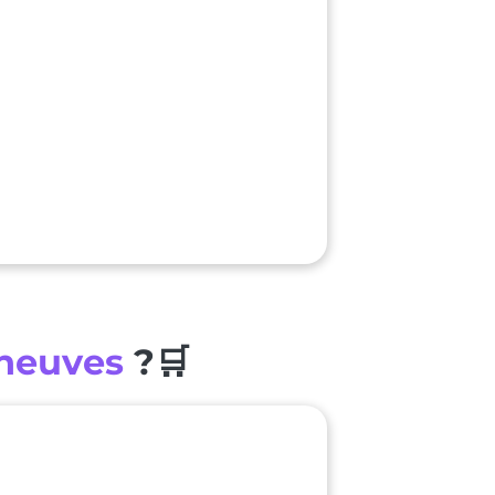
neuves
?🛒