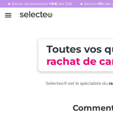
🔥 Bonus de bienvenue
+10€
dès 50€
🔥 Bonus
+5%
dès 
Rachat cartouche vide, voir l'offre promotionnelle
Toutes vos q
rachat de c
Selecteo.fr est le spécialiste du
r
Comment