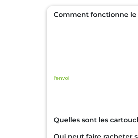
Comment fonctionne le r
C'est facile :
Il vous suffit d'
indique
en temps réel le
montant estimati
Une fois votre rachat validé, vous 
colis 📦
Vous pouvez ensuite
préparer vo
l'envoi
Il ne vous reste plus qu’à
déposer 
En quelques jours, vous recevez l
Quelles sont les cartou
Qui peut faire racheter 