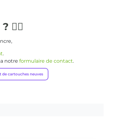
n ?
🙋‍♂️
ncre,
at
.
ia notre
formulaire de contact
.
t de cartouches neuves