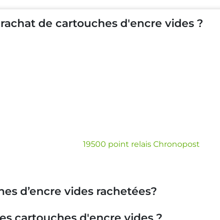
achat de cartouches d'encre vides ?
r les quantités
pour chaque cartouche d'encre que vous
f de votre rachat
.
pouvez télécharger en 1 clic votre étiquette de transport 
tre envoi avec vos cartouches vides
en suivant les cons
votre colis
parmi les
19500 point relais Chronopost
et le
a
rétribution
et le
détail de votre rachat
par
virement b
ches d’encre vides rachetées?
ses cartouches d'encre vides ?