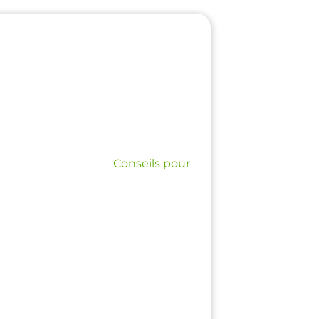
 souhaitez vendre afin d'obtenir
à imprimer et à coller sur votre
eils de notre page :
Conseils pour
 tour est joué ! 👌
ancaire sécurisé
💸