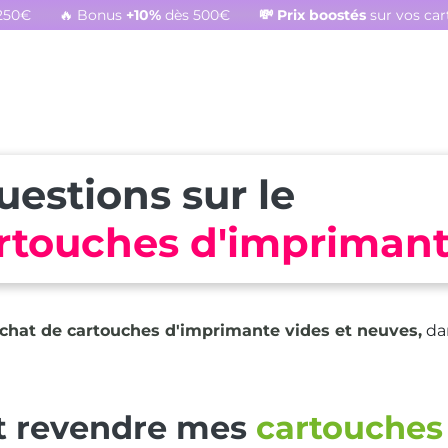
250€
🔥 Bonus
+10%
dès 500€
💸
Prix boostés
sur vos ca
uestions sur le
artouches d'impriman
achat de cartouches d'imprimante vides et neuves,
da
 revendre mes
cartouches