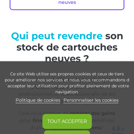
neuves
Qui peut revendre
son
stock de cartouches
neuves ?
Ce site Web utilise ses propres cookies et ceux de tiers
Selecteo
rachète les cartouches jet
pour améliorer nos services et nous vous recommandons d
´accepter leur utilisation pour profiter pleinement de votre
d’encre vides
aux particuliers,
navigation.
professionnels et associations afin de les
Politique de cookies
Personnaliser les cookies
réemployer.
Cela vous permet de
générer des gains
pour
financer vos projets
et bénéficier
TOUT ACCEPTER
d'un
complément de revenu
!