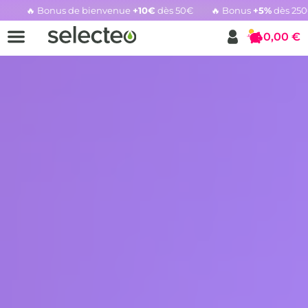
🔥 Bonus de bienvenue
+10€
dès 50€
🔥 Bonus
+5%
dès 25
Rachat cartouche vide, voir l'offre promotionnelle
0,00 €
Panier