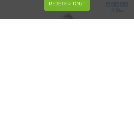
REJETER TOUT
Je finance les loisirs de mes enfants
grâce à la revente des cartouches
d'encre de toute ma famille.
Stéphanie B.
Particulier