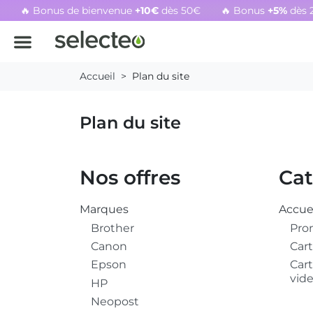
🔥 Bonus de bienvenue
+10€
dès 50€
🔥 Bonus
+5%
dès 
Rachat cartouche vide, voir l'offre promotionnelle
Accueil
Plan du site
Plan du site
Nos offres
Cat
Marques
Accue
Brother
Pro
Canon
Cart
Epson
Cart
vid
HP
Neopost