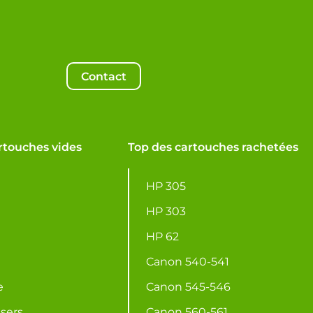
Contact
rtouches vides
Top des cartouches rachetées
HP 305
HP 303
HP 62
Canon 540-541
e
Canon 545-546
asers
Canon 560-561