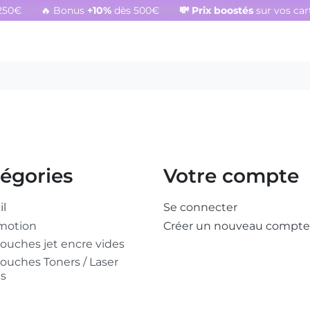
250€
🔥 Bonus
+10%
dès 500€
💸
Prix boostés
sur vos ca
égories
Votre compte
il
Se connecter
motion
Créer un nouveau compte
ouches jet encre vides
ouches Toners / Laser
es