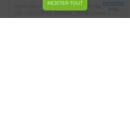
REJETER TOUT
Nous vous conseillons par ailleurs d’acheter
vos cartouches d'encre remanufacturées
car celles-ci seront
moins coûteuses
à
l’achat : en moyenne
50% moins chères
qu’une cartouche d’origine neuve tout en
conservant ses mêmes qualités.
Opter pour le recyclage de vos cartouches
d’encre chez Selecteo vous fera donc des
faire des
économies
tout en vous
engageant pour l’environnement dans un
processus
d’économie circulaire
.
Chez Selecteo, nous mettons chaque jour
tout en œuvre pour protéger
l'environnement et les ressources de notre
planète à l’aide du
recyclage
et la
réutilisation
de vos cartouches d’encre ♻️