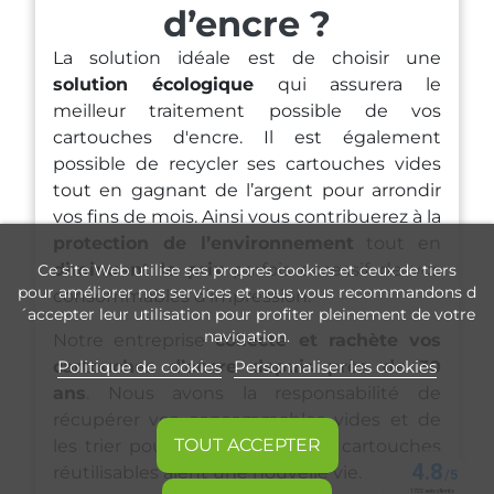
d’encre ?
La solution idéale est de choisir une
solution écologique
qui assurera le
meilleur traitement possible de vos
cartouches d'encre. Il est également
possible de recycler ses cartouches vides
tout en gagnant de l’argent pour arrondir
vos fins de mois. Ainsi vous contribuerez à la
protection de l’environnement
tout en
diminuant le prix
parfois excessif de vos
Ce site Web utilise ses propres cookies et ceux de tiers
pour améliorer nos services et nous vous recommandons d
consommables d’impression.
´accepter leur utilisation pour profiter pleinement de votre
navigation.
Notre entreprise
collecte et rachète vos
cartouches d’encre depuis près de 30
Politique de cookies
Personnaliser les cookies
ans
. Nous avons la responsabilité de
récupérer vos consommables vides et de
TOUT ACCEPTER
les trier pour s'assurer que vos cartouches
réutilisables aient une nouvelle vie.