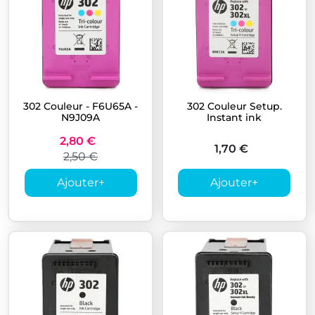
302 Couleur - F6U65A -
302 Couleur Setup.
N9J09A
Instant ink
2,80 €
1,70 €
2,50 €
Ajouter
+
Ajouter
+