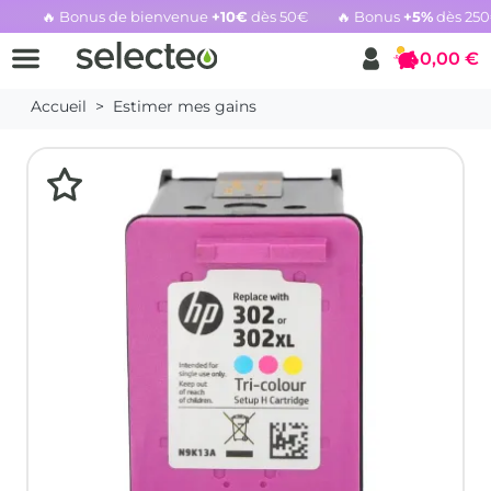
🔥 Bonus de bienvenue
+10€
dès 50€
🔥 Bonus
+5%
dès 25
Rachat cartouche vide, voir l'offre promotionnelle
0,00 €
Panier
Accueil
Estimer mes gains