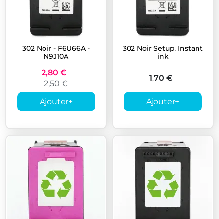
302 Noir - F6U66A -
302 Noir Setup. Instant
N9J10A
ink
2,80 €
1,70 €
2,50 €
Ajouter
+
Ajouter
+