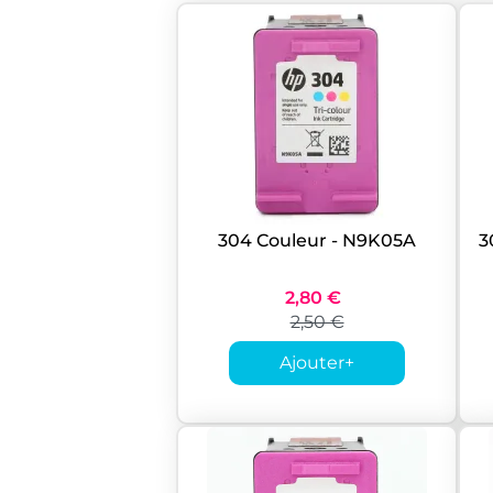
304 Couleur - N9K05A
3
2,80 €
2,50 €
Ajouter
+