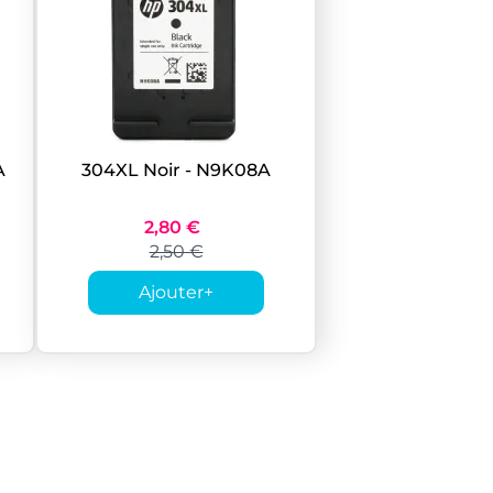
A
304XL Noir - N9K08A
2,80 €
2,50 €
Ajouter
+