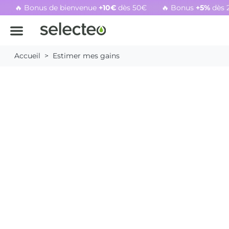
🔥 Bonus de bienvenue
+10€
dès 50€
🔥 Bonus
+5%
dès 
Rachat cartouche vide, voir l'offre promotionnelle
Accueil
Estimer mes gains