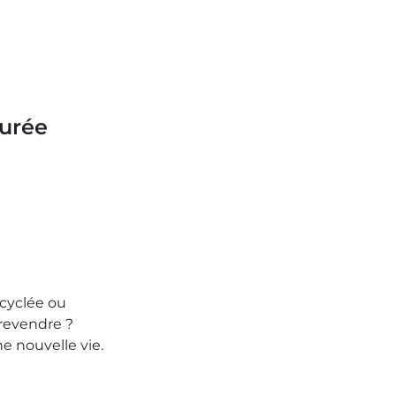
urée
cyclée ou
 revendre ?
e nouvelle vie.