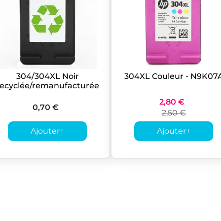
304/304XL Noir
304XL Couleur - N9K07
recyclée/remanufacturée
2,80 €
0,70 €
2,50 €
Ajouter
+
Ajouter
+