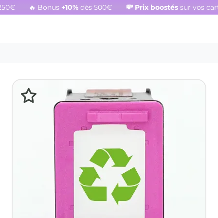
250€
🔥 Bonus
+10%
dès 500€
💸
Prix boostés
sur vos ca