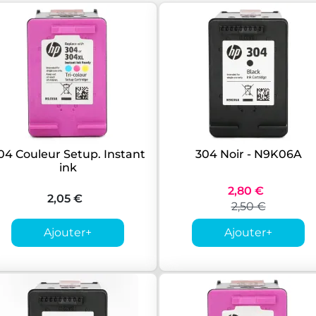
04 Couleur Setup. Instant
304 Noir - N9K06A
ink
2,80 €
2,05 €
2,50 €
Ajouter
+
Ajouter
+