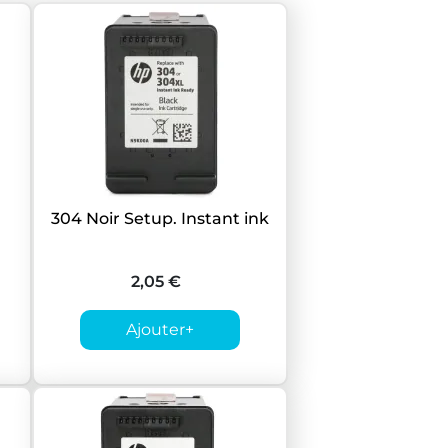
304 Noir Setup. Instant ink
2,05 €
Ajouter
+