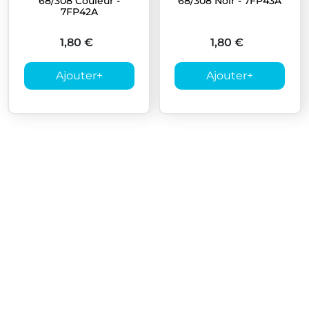
68/308 Couleur -
68/308 Noir - 7FP43A
7FP42A
1,80 €
1,80 €
Ajouter
+
Ajouter
+