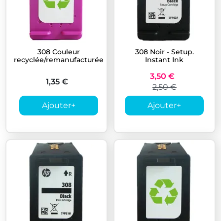
308 Couleur
308 Noir - Setup.
recyclée/remanufacturée
Instant Ink
3,50 €
1,35 €
2,50 €
Ajouter
+
Ajouter
+