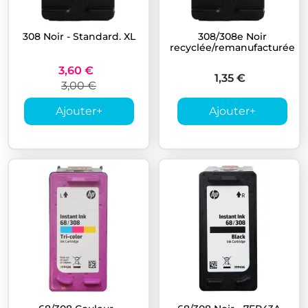
308 Noir - Standard. XL
308/308e Noir
recyclée/remanufacturée
3,60 €
1,35 €
3,00 €
Ajouter
+
Ajouter
+