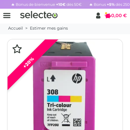
🔥 Bonus de bienvenue
+10€
dès 50€
🔥 Bonus
+5%
dès 25
Rachat cartouche vide, voir l'offre promotionnelle
0,00 €
Panier
Accueil
Estimer mes gains
+20%