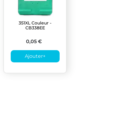
351XL Couleur -
CB338EE
0,05 €
Ajouter
+