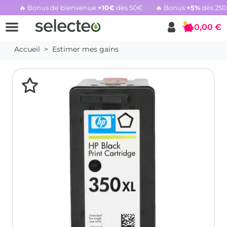
🔥 Bonus de bienvenue
+10€
dès 50€
🔥 Bonus
+5%
dès 25
Rachat cartouche vide, voir l'offre promotionnelle
0,00 €
Panier
Accueil
Estimer mes gains