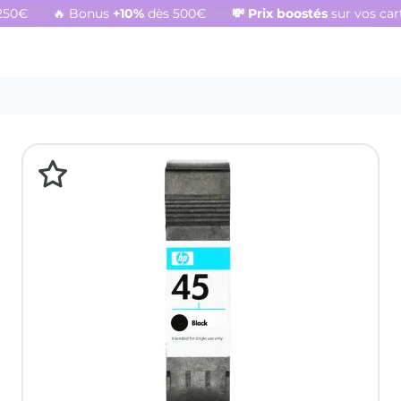
250€
🔥 Bonus
+10%
dès 500€
💸
Prix boostés
sur vos ca