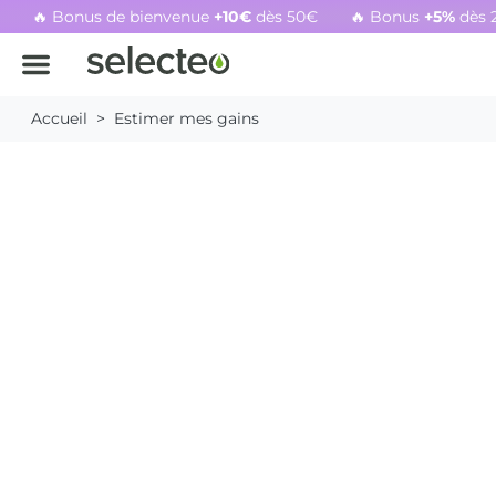
🔥 Bonus de bienvenue
+10€
dès 50€
🔥 Bonus
+5%
dès 
Rachat cartouche vide, voir l'offre promotionnelle
Accueil
Estimer mes gains