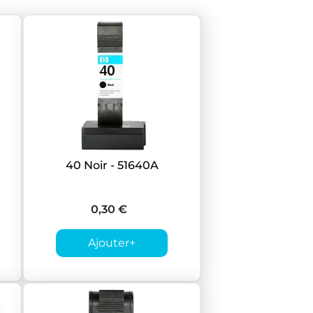
40 Noir - 51640A
0,30 €
Ajouter
+