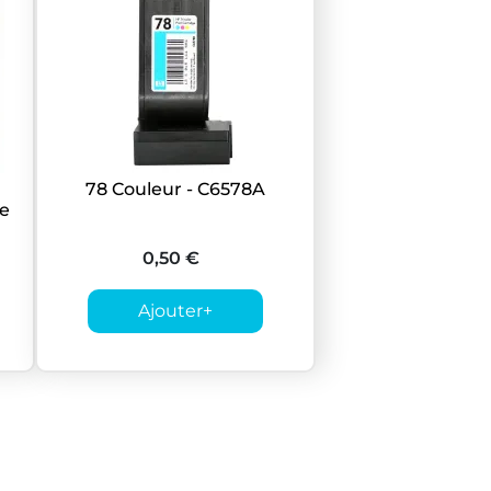
78 Couleur - C6578A
e
0,50 €
Ajouter
+