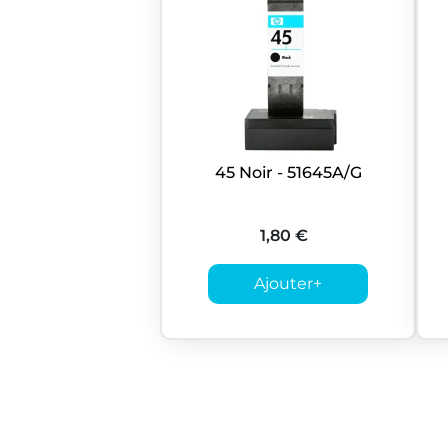
45 Noir - 51645A/G
1,80 €
Ajouter
+