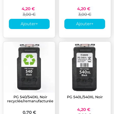
4,20 €
4,20 €
3,00 €
3,00 €
Ajouter
+
Ajouter
+
PG 540/540XL Noir
PG 540L/540XL Noir
recyclée/remanufacturée
4,20 €
0,70 €