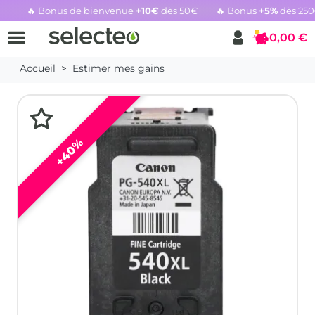
🔥 Bonus de bienvenue
+10€
dès 50€
🔥 Bonus
+5%
dès 25
Rachat cartouche vide, voir l'offre promotionnelle
0,00 €
Panier
Accueil
Estimer mes gains
+40%