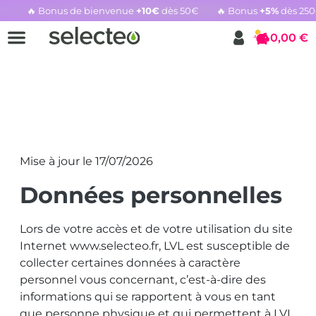
🔥 Bonus de bienvenue
+10€
dès 50€
🔥 Bonus
+5%
dès 25
Rachat cartouche vide, voir l'offre promotionnelle
0,00 €
Panier
POLITIQUE DE
CONFIDENTIALITÉ
Mise à jour le 17/07/2026
Données personnelles
Lors de votre accès et de votre utilisation du site
Internet www.selecteo.fr, LVL est susceptible de
collecter certaines données à caractère
personnel vous concernant, c’est-à-dire des
informations qui se rapportent à vous en tant
que personne physique et qui permettent à LVL