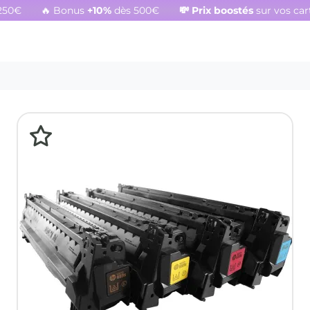
250€
🔥 Bonus
+10%
dès 500€
💸
Prix boostés
sur vos ca