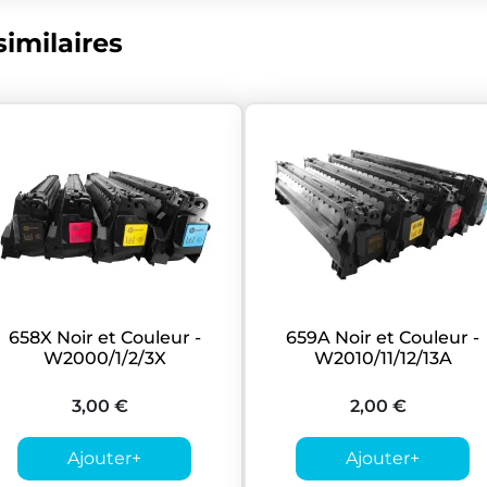
imilaires
658X Noir et Couleur -
659A Noir et Couleur -
W2000/1/2/3X
W2010/11/12/13A
3,00 €
2,00 €
Ajouter
+
Ajouter
+