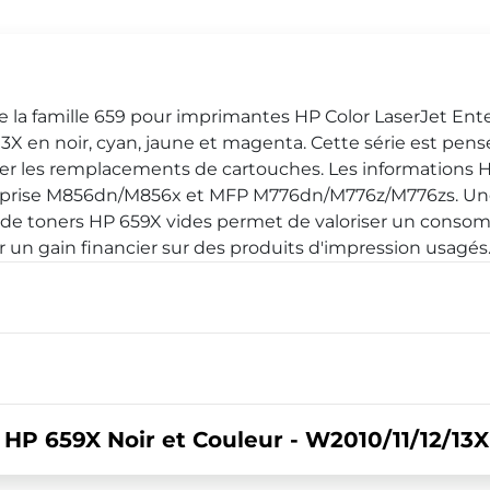
e la famille 659 pour imprimantes HP Color LaserJet Ente
 en noir, cyan, jaune et magenta. Cette série est pens
er les remplacements de cartouches. Les informations H
terprise M856dn/M856x et MFP M776dn/M776z/M776zs. Une 
t de toners HP 659X vides permet de valoriser un consom
r un gain financier sur des produits d'impression usagés
P 659X Noir et Couleur - W2010/11/12/13X