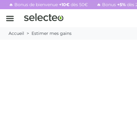
🔥 Bonus de bienvenue
+10€
dès 50€
🔥 Bonus
+5%
dès 
Rachat cartouche vide, voir l'offre promotionnelle
Accueil
Estimer mes gains