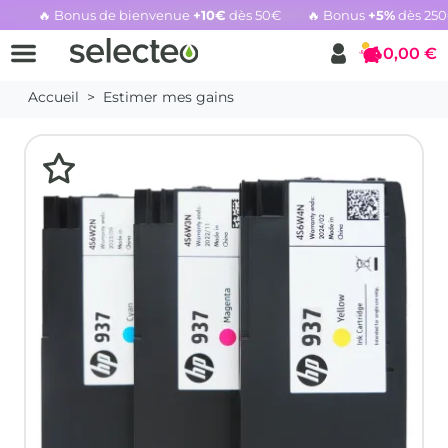
🔥 Bonus de bienvenue
+10€
dès 50€
🔥 Bonus
+5%
dès 25
Rachat cartouche vide, voir l'offre promotionnelle
0,00 €
Panier
Accueil
Estimer mes gains