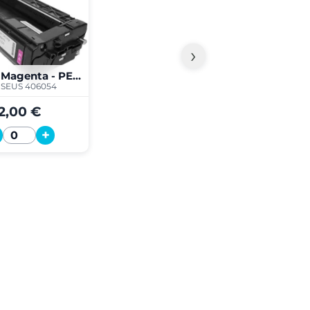
›
SPC220 Magenta - PERSEUS
SEUS 406054
2,00 €
+
Quantité