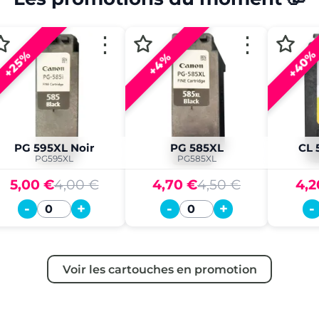
⋮
⋮
+40%
+25%
+4%
PG 595XL Noir
PG 585XL
CL 
PG595XL
PG585XL
5,00 €
4,00 €
4,70 €
4,50 €
4,2
-
+
-
+
-
Quantité
Quantité
Voir les cartouches en promotion