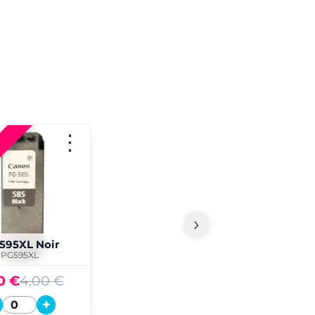
⋮
›
595XL Noir
PG595XL
0 €
4,00 €
+
Quantité