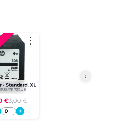
⋮
›
r - Standard. XL
21UE/7FP22UE
0 €
3,00 €
+
Quantité