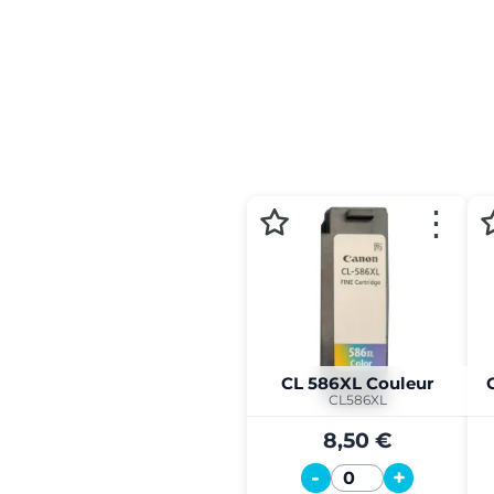
⋮
CL 586XL Couleur
CL586XL
8,50 €
-
+
Quantité