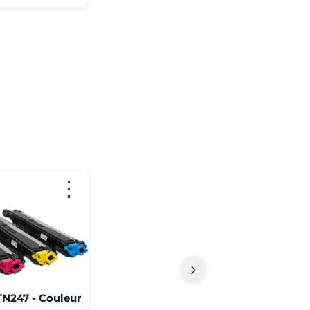
⋮
›
N247 - Couleur