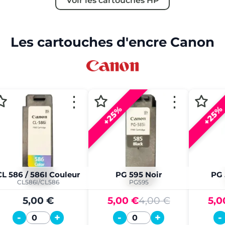
Voir les cartouches HP
Les cartouches d'encre Canon
⋮
⋮
+25%
+25%
CL 586 / 586I Couleur
PG 595 Noir
PG 
CL586I/CL586
PG595
5,00 €
5,00 €
4,00 €
5,0
-
+
-
+
-
Quantité
Quantité