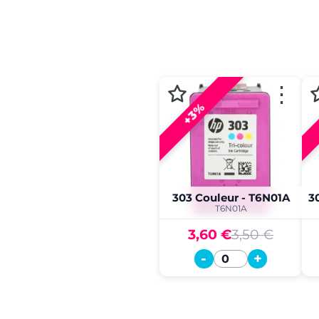
⋮
+3%
303 Couleur - T6N01A
T6N01A
3,60 €
3,50 €
-
+
Quantité