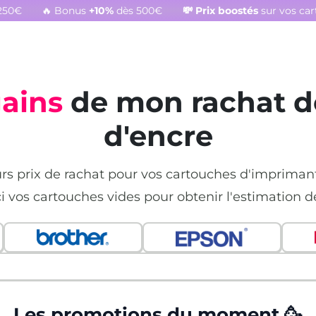
250€
🔥 Bonus
+10%
dès 500€
💸
Prix boostés
sur vos ca
gains
de mon rachat d
d'encre
urs prix de rachat pour vos cartouches d'imprima
ci vos cartouches vides pour obtenir l'estimation d
Les promotions du moment 🥳