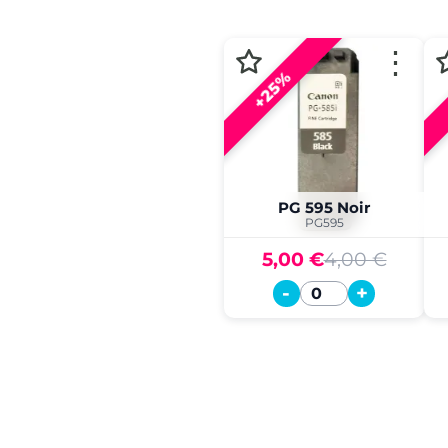
⋮
+25%
PG 595 Noir
PG595
5,00 €
4,00 €
-
+
Quantité