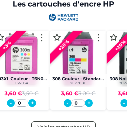
Les cartouches d'encre HP
⋮
⋮
+20%
+20%
+3%
303XL Couleur - T6N03A
308 Couleur - Standard. XL
308 Noi
T6N03A
7FP20UE
7FP
3,60 €
3,50 €
3,60 €
3,00 €
3,6
-
+
-
+
-
Quantité
Quantité