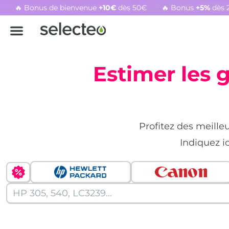
🔥 Bonus de bienvenue
+10€
dès 50€
🔥 Bonus
+5%
dès 
Rachat cartouche vide, voir l'offre promotionnelle
Estimer les 
Profitez des meille
Indiquez i