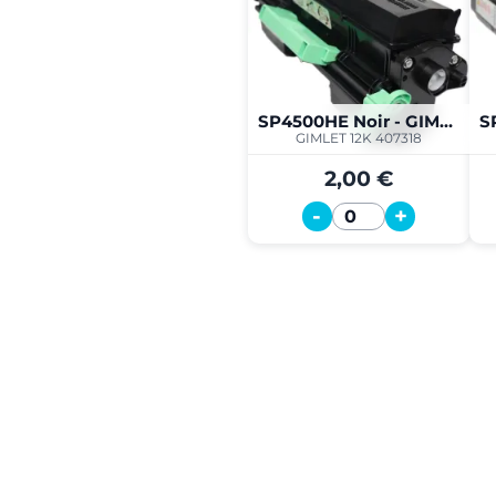
SP4500HE Noir - GIMLET 12K
GIMLET 12K 407318
2,00 €
-
+
Quantité