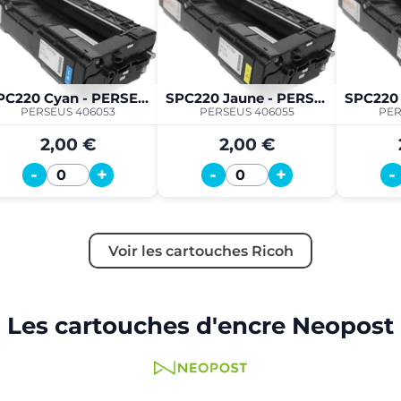
SPC220 Cyan - PERSEUS
SPC220 Jaune - PERSEUS
PERSEUS 406053
PERSEUS 406055
PER
2,00 €
2,00 €
-
+
-
+
-
Quantité
Quantité
Voir les cartouches Ricoh
Les cartouches d'encre Neopost