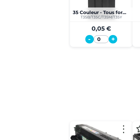
35 Couleur - Tous formats
T35B/T35C/T35M/T35Y
0,05 €
-
+
Quantité
⋮