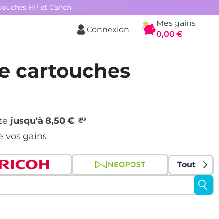
rtouches HP et Canon
Mes gains
Connexion
Panier
0,00 €
e cartouches
nte
jusqu'à 8,50 €
💸
e vos gains
Tout