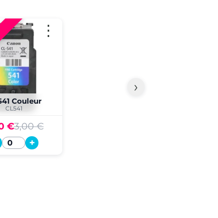
⋮
›
541 Couleur
CL541
0 €
3,00 €
+
Quantité