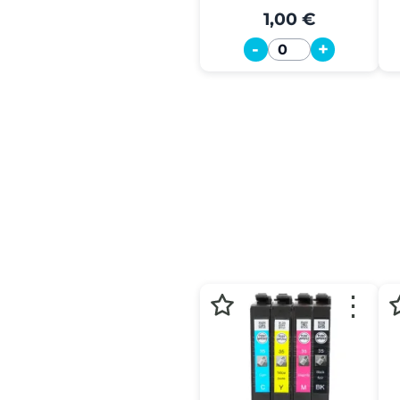
1,00 €
-
+
Quantité
⋮