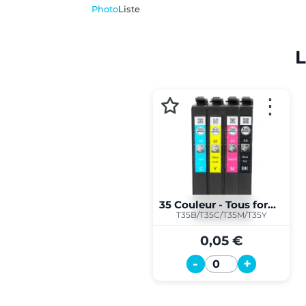
Photo
Liste
L
⋮
35 Couleur - Tous formats
T35B/T35C/T35M/T35Y
0,05 €
-
+
Quantité