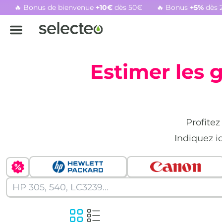
🔥 Bonus de bienvenue
+10€
dès 50€
🔥 Bonus
+5%
dès 
Rachat cartouche vide, voir l'offre promotionnelle
Estimer les 
Profitez
Indiquez i