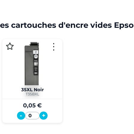
es cartouches d'encre vides Eps
⋮
35XL Noir
T35BXL
0,05 €
-
+
Quantité