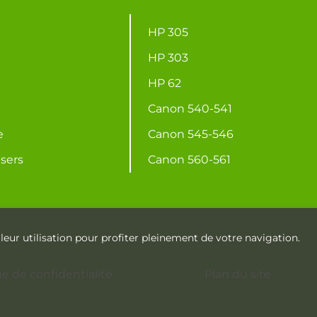
HP 305
HP 303
HP 62
Canon 540-541
e
Canon 545-546
asers
Canon 560-561
eur utilisation pour profiter pleinement de votre navigation.
ue de confidentialité
Plan du site