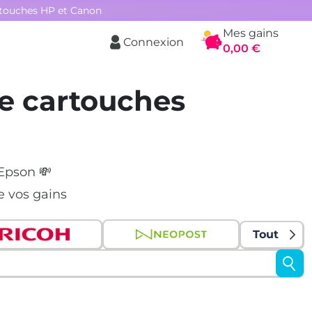
rtouches HP et Canon
Mes gains
Connexion
Panier
0,00 €
e cartouches
 Epson 💸
e vos gains
Tout