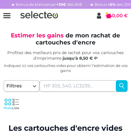
🔥 Bonus de bienvenue
+10€
dès 50€
🔥 Bonus
+5%
dès 25
Rachat cartouche vide, voir l'offre promotionnelle
0,00 €
Panier
Estimer les gains
de mon rachat de
cartouches d'encre
Profitez des meilleurs prix de rachat pour vos cartouches
d'imprimante
jusqu'à 8,50 €
💸
Indiquez ici vos cartouches vides pour obtenir l'estimation de vos
gains
Filtres
Photo
Liste
Les cartouches d'encre vides