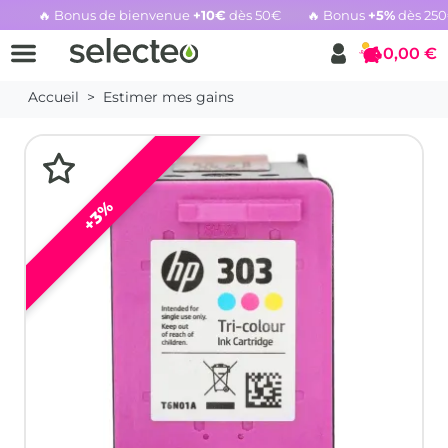
🔥 Bonus de bienvenue
+10€
dès 50€
🔥 Bonus
+5%
dès 25
Rachat cartouche vide, voir l'offre promotionnelle
0,00 €
Panier
Accueil
Estimer mes gains
+3%