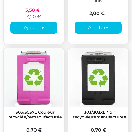
ink
3,50 €
2,00 €
3,20 €
Ajouter
+
Ajouter
+
303/303XL Couleur
303/303XL Noir
recyclée/remanufacturée
recyclée/remanufacturée
0,70 €
0,70 €