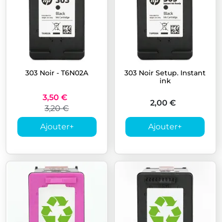
303 Noir - T6N02A
303 Noir Setup. Instant
ink
3,50 €
2,00 €
3,20 €
Ajouter
+
Ajouter
+