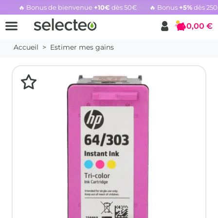
🔥 Bonus de bienvenue
+10€
dès 50€
🔥 Bonus
+5%
dès 25
Rachat cartouche vide, voir l'offre promotionnelle
0,00 €
Panier
Accueil
Estimer mes gains