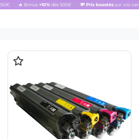
250€
🔥 Bonus
+10%
dès 500€
💸
Prix boostés
sur vos ca