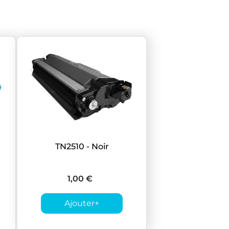
TN2510 - Noir
1,00 €
Ajouter
+