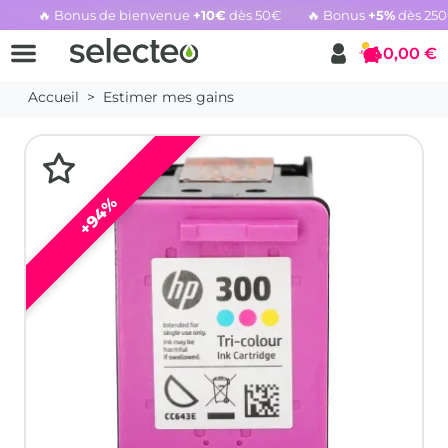
🔥 Bonus de bienvenue
+10€
dès 50€
🔥 Bonus
+5%
dès 25
Rachat cartouche vide, voir l'offre promotionnelle
0,00 €
Panier
Accueil
Estimer mes gains
+94%