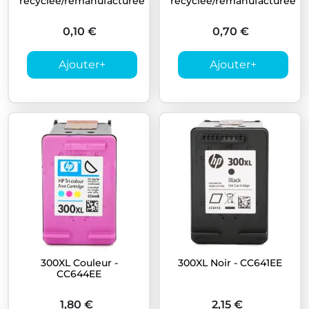
recyclée/remanufacturée
recyclée/remanufacturée
0,10 €
0,70 €
Ajouter
+
Ajouter
+
300XL Couleur -
300XL Noir - CC641EE
CC644EE
1,80 €
2,15 €