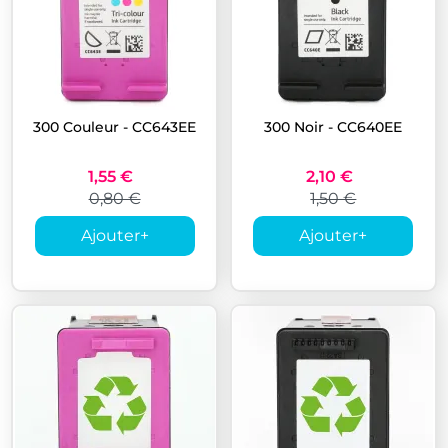
300 Couleur - CC643EE
300 Noir - CC640EE
1,55 €
2,10 €
0,80 €
1,50 €
Ajouter
+
Ajouter
+