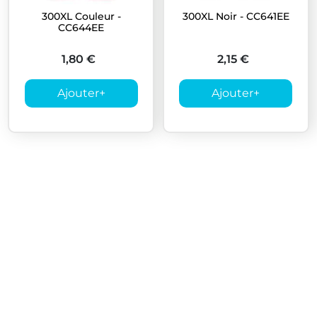
300XL Couleur -
300XL Noir - CC641EE
CC644EE
1,80 €
2,15 €
Ajouter
+
Ajouter
+