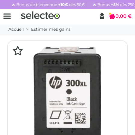
🔥 Bonus de bienvenue
+10€
dès 50€
🔥 Bonus
+5%
dès 25
Rachat cartouche vide, voir l'offre promotionnelle
0,00 €
Panier
Accueil
Estimer mes gains