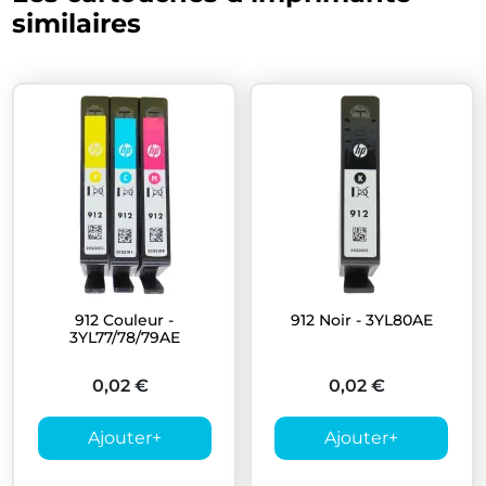
similaires
912 Couleur -
912 Noir - 3YL80AE
3YL77/78/79AE
0,02 €
0,02 €
Ajouter
+
Ajouter
+