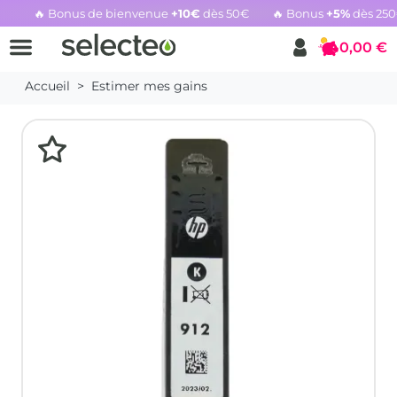
🔥 Bonus de bienvenue
+10€
dès 50€
🔥 Bonus
+5%
dès 25
Rachat cartouche vide, voir l'offre promotionnelle
0,00 €
Panier
Accueil
Estimer mes gains