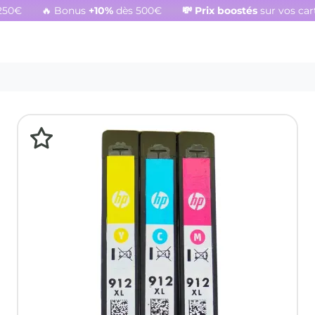
250€
🔥 Bonus
+10%
dès 500€
💸
Prix boostés
sur vos ca