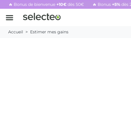
🔥 Bonus de bienvenue
+10€
dès 50€
🔥 Bonus
+5%
dès 
Rachat cartouche vide, voir l'offre promotionnelle
Accueil
Estimer mes gains