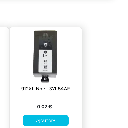
912XL Noir - 3YL84AE
0,02 €
Ajouter
+