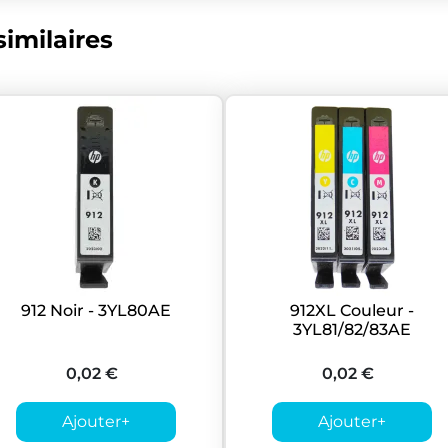
imilaires
912 Noir - 3YL80AE
912XL Couleur -
3YL81/82/83AE
0,02 €
0,02 €
Ajouter
+
Ajouter
+