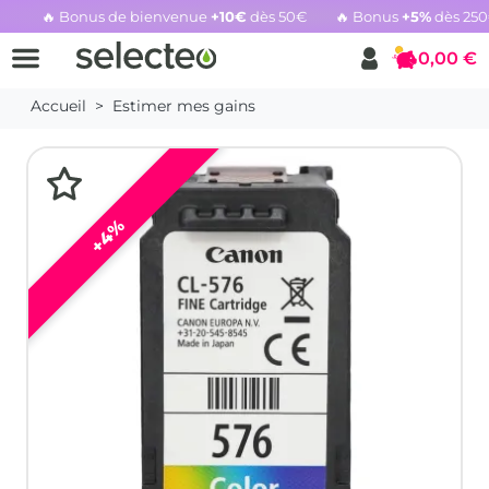
🔥 Bonus de bienvenue
+10€
dès 50€
🔥 Bonus
+5%
dès 25
Rachat cartouche vide, voir l'offre promotionnelle
0,00 €
Panier
Accueil
Estimer mes gains
+4%