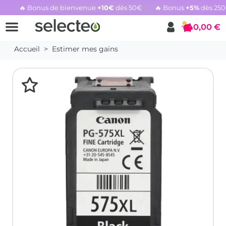
🔥 Bonus de bienvenue
+10€
dès 50€
🔥 Bonus
+5%
dès 25
Rachat cartouche vide, voir l'offre promotionnelle
0,00 €
Panier
Accueil
Estimer mes gains