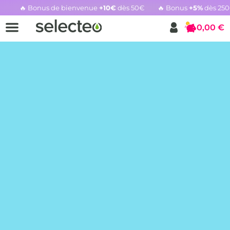
🔥 Bonus de bienvenue
+10€
dès 50€
🔥 Bonus
+5%
dès 25
Rachat cartouche vide, voir l'offre promotionnelle
0,00 €
Panier