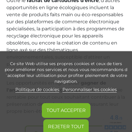
Outre le
rachat de cartouches d'encre
, d'autres
opportunités en ligne écologiques incluent la
vente de produits faits main ou éco-responsables
sur des plateformes de commerce électronique
spécialisées, la participation à des programmes de
recyclage électronique pour les appareils
obsolètes, ou encore la création de contenu en
ligne axé sur des thématiques
environnementales, susceptible d'attirer un
Ce site Web utilise ses propres cookies et ceux de tiers
public engagé et de générer des revenus
pour améliorer nos services et nous vous recommandons d
publicitaires.
´accepter leur utilisation pour profiter pleinement de votre
navigation.
Les opportunités en ligne pour
gagner de
Politique de cookies
Personnaliser les cookies
l'argent de manière écologique
offrent une voie
rentable pour tout ceux souhaitant contribuer à la
préservation de la planète tout en assurant leur
TOUT ACCEPTER
propre bien-être financier.
REJETER TOUT