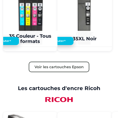
0,05 €
0,05 €
35 Couleur - Tous
35XL Noir
formats
+
+
Ajouter
Ajouter
Voir les cartouches Epson
Les cartouches d'encre Ricoh