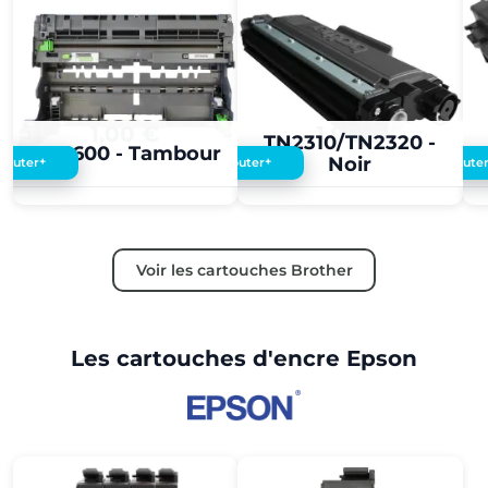
1,00 €
1,00 €
TN2310/TN2320 -
DR3600 - Tambour
Noir
+
+
Ajouter
Ajouter
Ajoute
Voir les cartouches Brother
Les cartouches d'encre Epson