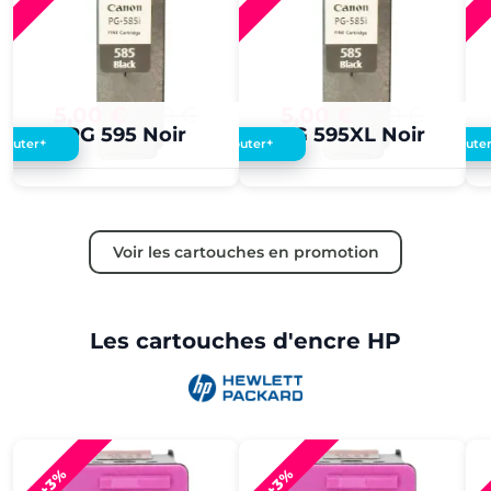
5,00 €
4,00 €
5,00 €
4,00 €
PG 595 Noir
PG 595XL Noir
+
+
Ajouter
Ajouter
Ajoute
Voir les cartouches en promotion
Les cartouches d'encre HP
+3%
+3%