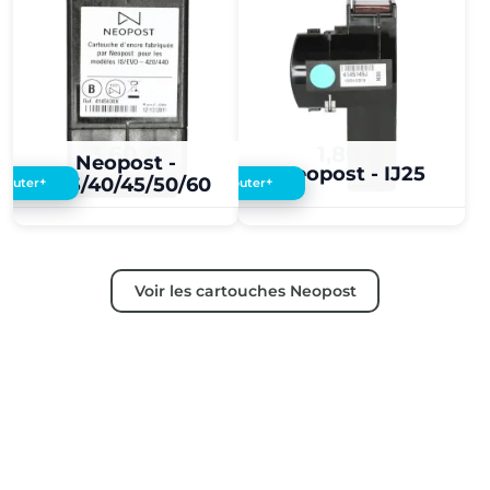
3,60 €
1,80 €
Neopost -
Neopost - IJ25
IJ35/40/45/50/60
+
+
Ajouter
Ajouter
Voir les cartouches Neopost