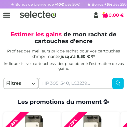
🔥 Bonus de bienvenue
+10€
dès 50€
🔥 Bonus
+5%
dès 25
Rachat cartouche vide, voir l'offre promotionnelle
0,00 €
Panier
Estimer les gains
de mon rachat de
cartouches d'encre
Profitez des meilleurs prix de rachat pour vos cartouches
d'imprimante
jusqu'à 8,50 €
💸
Indiquez ici vos cartouches vides pour obtenir l'estimation de vos
gains
Filtres
Les promotions du moment 🥳
+25%
+25%