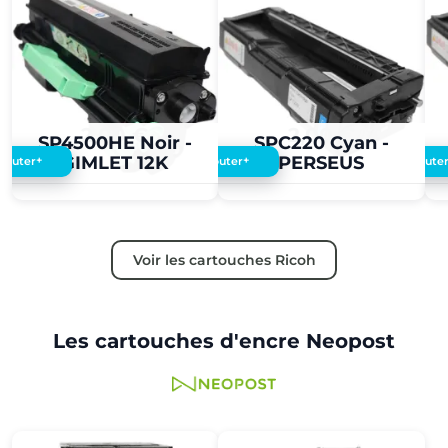
2,00 €
2,00 €
SP4500HE Noir -
SPC220 Cyan -
GIMLET 12K
PERSEUS
+
+
Ajouter
Ajouter
Ajoute
Voir les cartouches Ricoh
Les cartouches d'encre Neopost