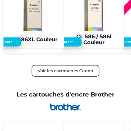
8,50 €
5,00 €
CL 586 / 586I
CL 586XL Couleur
Couleur
+
+
Ajouter
Ajouter
Ajoute
Voir les cartouches Canon
Les cartouches d'encre Brother