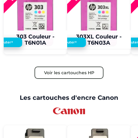
3,60 €
3,50 €
3,60 €
3,50 €
303 Couleur -
303XL Couleur -
T6N01A
T6N03A
+
+
Ajouter
Ajouter
Ajoute
Voir les cartouches HP
Les cartouches d'encre Canon