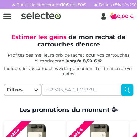
🔥 Bonus de bienvenue
+10€
dès 50€
🔥 Bonus
+5%
dès 25
Rachat cartouche vide, voir l'offre promotionnelle
0,00 €
Panier
Estimer les gains
de mon rachat de
cartouches d'encre
Profitez des meilleurs prix de rachat pour vos cartouches
d'imprimante
jusqu'à 8,50 €
💸
Indiquez ici vos cartouches vides pour obtenir l'estimation de vos
gains
Filtres
Les promotions du moment 🥳
+25%
+25%