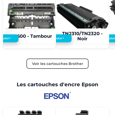
1,00 €
1,00 €
TN2310/TN2320 -
DR3600 - Tambour
Noir
+
+
Ajouter
Ajouter
Ajoute
Voir les cartouches Brother
Les cartouches d'encre Epson