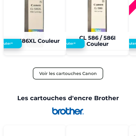
8,50 €
5,00 €
CL 586 / 586I
CL 586XL Couleur
Couleur
+
+
Ajouter
Ajouter
Ajoute
Voir les cartouches Canon
Les cartouches d'encre Brother