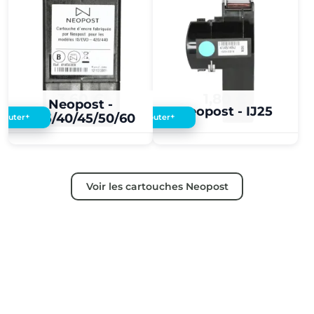
3,60 €
1,80 €
Neopost -
Neopost - IJ25
IJ35/40/45/50/60
+
+
Ajouter
Ajouter
Voir les cartouches Neopost