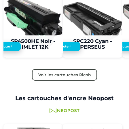
2,00 €
2,00 €
SP4500HE Noir -
SPC220 Cyan -
GIMLET 12K
PERSEUS
+
+
Ajouter
Ajouter
Ajoute
Voir les cartouches Ricoh
Les cartouches d'encre Neopost