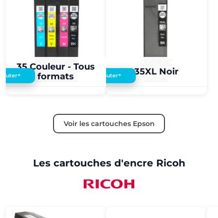
0,05 €
0,05 €
35 Couleur - Tous
35XL Noir
formats
+
+
Ajouter
Ajouter
Voir les cartouches Epson
Les cartouches d'encre Ricoh