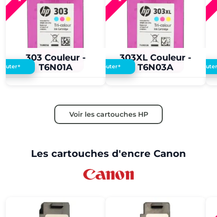
3,60 €
3,50 €
3,60 €
3,50 €
303 Couleur -
303XL Couleur -
T6N01A
T6N03A
+
+
Ajouter
Ajouter
Ajoute
Voir les cartouches HP
Les cartouches d'encre Canon