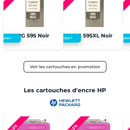
5,00 €
4,00 €
5,00 €
4,00 €
PG 595 Noir
PG 595XL Noir
+
+
Ajouter
Ajouter
Ajoute
Voir les cartouches en promotion
Les cartouches d'encre HP
+3%
+3%