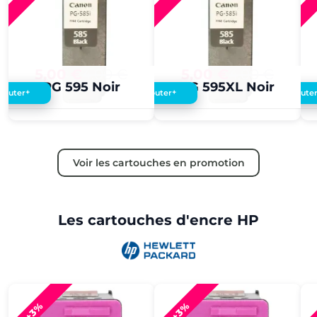
5,00 €
4,00 €
5,00 €
4,00 €
PG 595 Noir
PG 595XL Noir
+
+
Ajouter
Ajouter
Ajoute
Voir les cartouches en promotion
Les cartouches d'encre HP
+3%
+3%