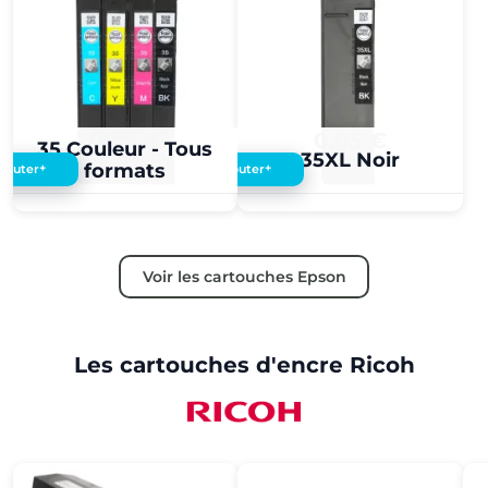
0,05 €
0,05 €
35 Couleur - Tous
35XL Noir
formats
+
+
Ajouter
Ajouter
Voir les cartouches Epson
Les cartouches d'encre Ricoh