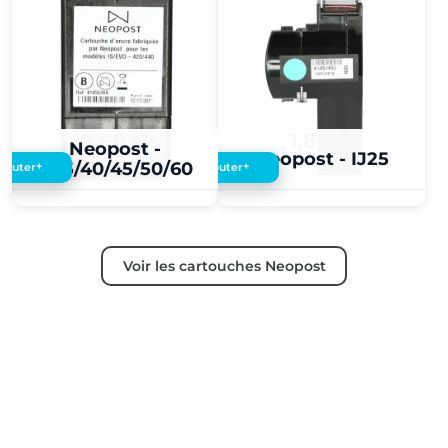
3,60 €
1,80 €
Neopost -
Neopost - IJ25
IJ35/40/45/50/60
+
+
Ajouter
Ajouter
Voir les cartouches Neopost