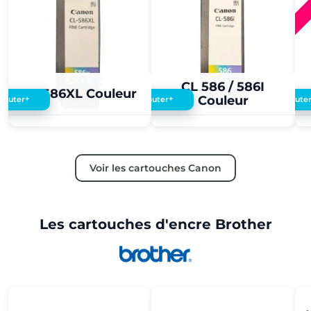
8,50 €
5,00 €
CL 586 / 586I
CL 586XL Couleur
Couleur
+
+
Ajouter
Ajouter
Ajoute
Voir les cartouches Canon
Les cartouches d'encre Brother