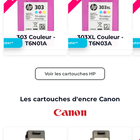
3,60 €
3,50 €
3,60 €
3,50 €
303 Couleur -
303XL Couleur -
T6N01A
T6N03A
+
+
Ajouter
Ajouter
Ajoute
Voir les cartouches HP
Les cartouches d'encre Canon