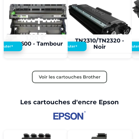
1,00 €
1,00 €
TN2310/TN2320 -
DR3600 - Tambour
Noir
+
+
Ajouter
Ajouter
Ajoute
Voir les cartouches Brother
Les cartouches d'encre Epson