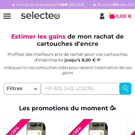
🔥 Bonus de bienvenue
+10€
dès 50€
🔥 Bonus
+5%
dès 25
Rachat cartouche vide, voir l'offre promotionnelle
0,00 €
Panier
Estimer les gains
de mon rachat de
cartouches d'encre
Profitez des meilleurs prix de rachat pour vos cartouches
d'imprimante
jusqu'à 8,50 €
💸
Indiquez ici vos cartouches vides pour obtenir l'estimation de vos
gains
Filtres
Les promotions du moment 🥳
+25%
+25%