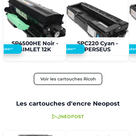
2,00 €
2,00 €
SP4500HE Noir -
SPC220 Cyan -
GIMLET 12K
PERSEUS
+
+
Ajouter
Ajouter
Ajoute
Voir les cartouches Ricoh
Les cartouches d'encre Neopost