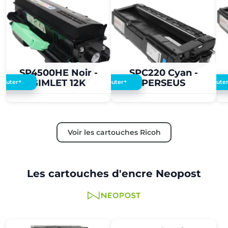
2,00 €
2,00 €
SP4500HE Noir -
SPC220 Cyan -
GIMLET 12K
PERSEUS
+
+
Ajouter
Ajouter
Ajoute
Voir les cartouches Ricoh
Les cartouches d'encre Neopost