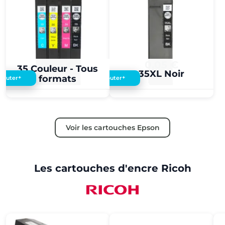
0,05 €
0,05 €
35 Couleur - Tous
35XL Noir
formats
+
+
Ajouter
Ajouter
Voir les cartouches Epson
Les cartouches d'encre Ricoh