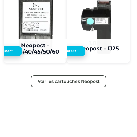
3,60 €
1,80 €
Neopost -
Neopost - IJ25
IJ35/40/45/50/60
+
+
Ajouter
Ajouter
Voir les cartouches Neopost