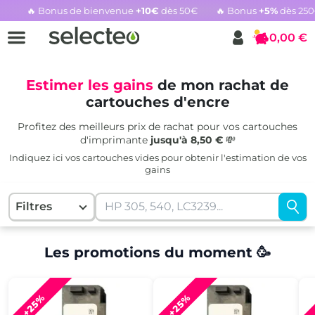
🔥 Bonus de bienvenue
+10€
dès 50€
🔥 Bonus
+5%
dès 25
Rachat cartouche vide, voir l'offre promotionnelle
0,00 €
Panier
Estimer les gains
de mon rachat de
cartouches d'encre
Profitez des meilleurs prix de rachat pour vos cartouches
d'imprimante
jusqu'à 8,50 €
💸
Indiquez ici vos cartouches vides pour obtenir l'estimation de vos
gains
Filtres
Les promotions du moment 🥳
+25%
+25%