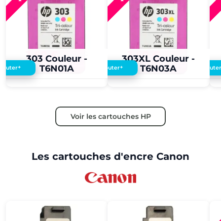
3,60 €
3,50 €
3,60 €
3,50 €
303 Couleur -
303XL Couleur -
T6N01A
T6N03A
+
+
Ajouter
Ajouter
Ajoute
Voir les cartouches HP
Les cartouches d'encre Canon