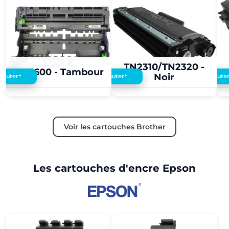
1,00 €
1,00 €
TN2310/TN2320 -
DR3600 - Tambour
Noir
+
+
Ajouter
Ajouter
Ajoute
Voir les cartouches Brother
Les cartouches d'encre Epson