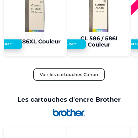
8,50 €
5,00 €
CL 586 / 586I
CL 586XL Couleur
Couleur
+
+
Ajouter
Ajouter
Ajoute
Voir les cartouches Canon
Les cartouches d'encre Brother