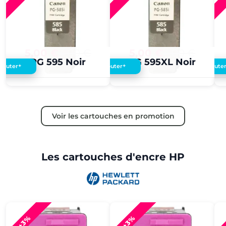
5,00 €
4,00 €
5,00 €
4,00 €
PG 595 Noir
PG 595XL Noir
+
+
Ajouter
Ajouter
Ajoute
Voir les cartouches en promotion
Les cartouches d'encre HP
+3%
+3%