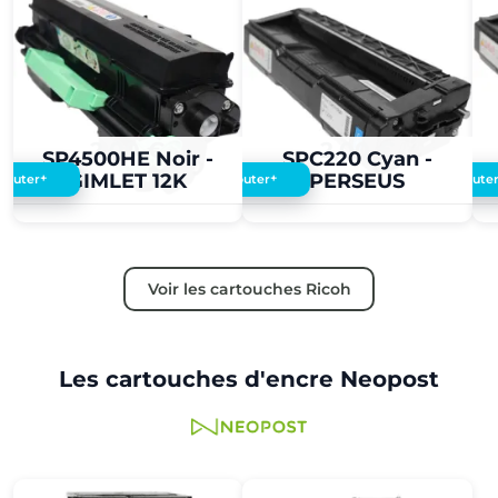
2,00 €
2,00 €
SP4500HE Noir -
SPC220 Cyan -
GIMLET 12K
PERSEUS
+
+
Ajouter
Ajouter
Ajoute
Voir les cartouches Ricoh
Les cartouches d'encre Neopost