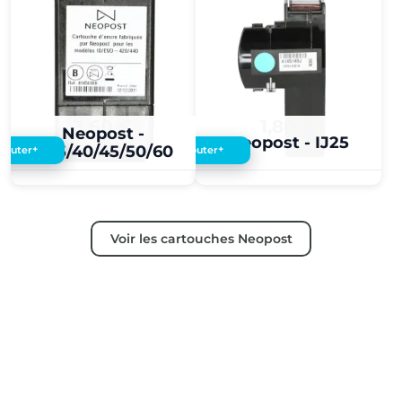
3,60 €
1,80 €
Neopost -
Neopost - IJ25
IJ35/40/45/50/60
+
+
Ajouter
Ajouter
Voir les cartouches Neopost