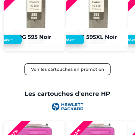
5,00 €
4,00 €
5,00 €
4,00 €
PG 595 Noir
PG 595XL Noir
+
+
Ajouter
Ajouter
Ajoute
Voir les cartouches en promotion
Les cartouches d'encre HP
+3%
+3%