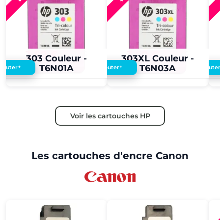
3,60 €
3,50 €
3,60 €
3,50 €
303 Couleur -
303XL Couleur -
T6N01A
T6N03A
+
+
Ajouter
Ajouter
Ajoute
Voir les cartouches HP
Les cartouches d'encre Canon