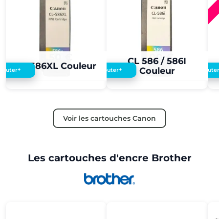
8,50 €
5,00 €
CL 586 / 586I
CL 586XL Couleur
Couleur
+
+
Ajouter
Ajouter
Ajoute
Voir les cartouches Canon
Les cartouches d'encre Brother