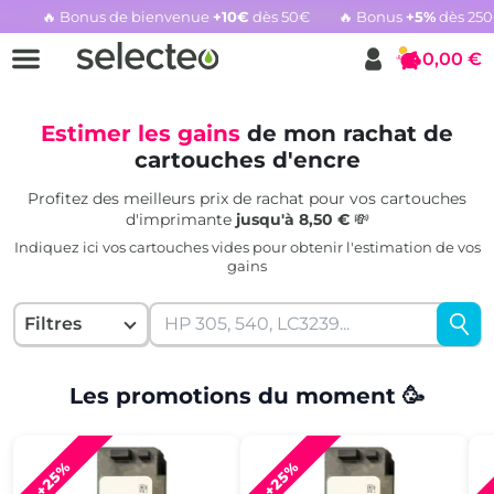
🔥 Bonus de bienvenue
+10€
dès 50€
🔥 Bonus
+5%
dès 25
Rachat cartouche vide, voir l'offre promotionnelle
0,00 €
Panier
Estimer les gains
de mon rachat de
cartouches d'encre
Profitez des meilleurs prix de rachat pour vos cartouches
d'imprimante
jusqu'à 8,50 €
💸
Indiquez ici vos cartouches vides pour obtenir l'estimation de vos
gains
Filtres
Les promotions du moment 🥳
+25%
+25%