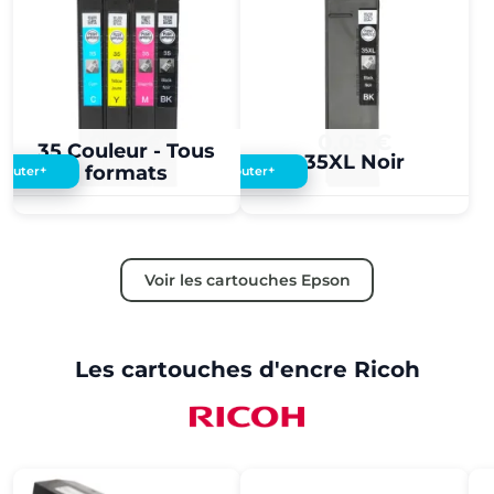
0,05 €
0,05 €
35 Couleur - Tous
35XL Noir
formats
+
+
Ajouter
Ajouter
Voir les cartouches Epson
Les cartouches d'encre Ricoh