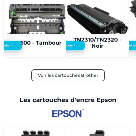
1,00 €
1,00 €
TN2310/TN2320 -
DR3600 - Tambour
Noir
+
+
Ajouter
Ajouter
Ajoute
Voir les cartouches Brother
Les cartouches d'encre Epson