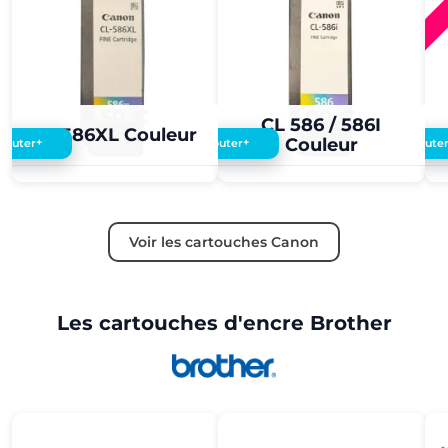
8,50 €
5,00 €
CL 586 / 586I
CL 586XL Couleur
Couleur
+
+
Ajouter
Ajouter
Ajoute
Voir les cartouches Canon
Les cartouches d'encre Brother