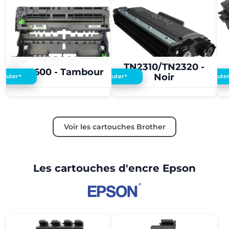
1,00 €
1,00 €
TN2310/TN2320 -
DR3600 - Tambour
Noir
+
+
Ajouter
Ajouter
Ajoute
Voir les cartouches Brother
Les cartouches d'encre Epson