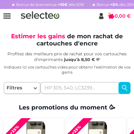
🔥 Bonus de bienvenue
+10€
dès 50€
🔥 Bonus
+5%
dès 25
Rachat cartouche vide, voir l'offre promotionnelle
0,00 €
Panier
Estimer les gains
de mon rachat de
cartouches d'encre
Profitez des meilleurs prix de rachat pour vos cartouches
d'imprimante
jusqu'à 8,50 €
💸
Indiquez ici vos cartouches vides pour obtenir l'estimation de vos
gains
Filtres
Les promotions du moment 🥳
+25%
+25%