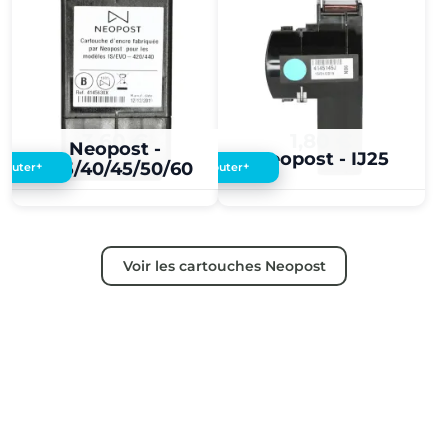
3,60 €
1,80 €
Neopost -
Neopost - IJ25
IJ35/40/45/50/60
+
+
Ajouter
Ajouter
Voir les cartouches Neopost