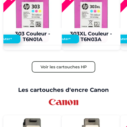
3,60 €
3,50 €
3,60 €
3,50 €
303 Couleur -
303XL Couleur -
T6N01A
T6N03A
+
+
Ajouter
Ajouter
Ajoute
Voir les cartouches HP
Les cartouches d'encre Canon