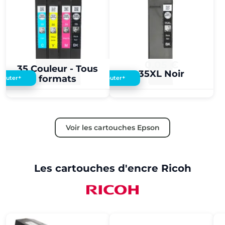
0,05 €
0,05 €
35 Couleur - Tous
35XL Noir
formats
+
+
Ajouter
Ajouter
Voir les cartouches Epson
Les cartouches d'encre Ricoh