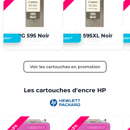
5,00 €
4,00 €
5,00 €
4,00 €
PG 595 Noir
PG 595XL Noir
+
+
Ajouter
Ajouter
Ajoute
Voir les cartouches en promotion
Les cartouches d'encre HP
+3%
+3%