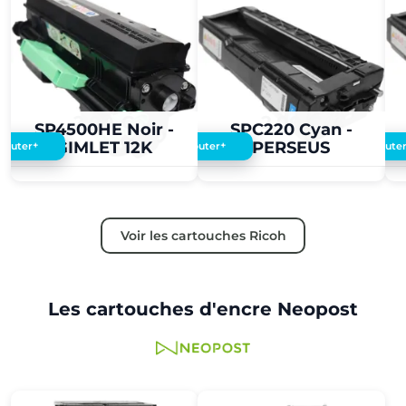
2,00 €
2,00 €
SP4500HE Noir -
SPC220 Cyan -
GIMLET 12K
PERSEUS
+
+
Ajouter
Ajouter
Ajoute
Voir les cartouches Ricoh
Les cartouches d'encre Neopost