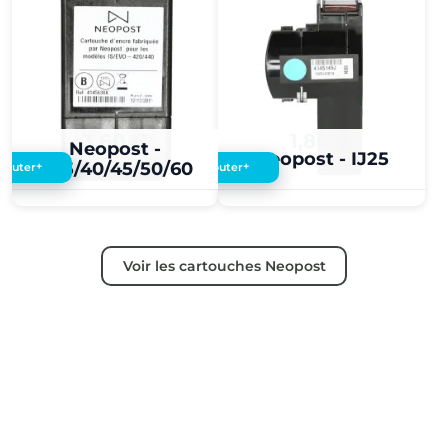
3,60 €
1,80 €
Neopost -
Neopost - IJ25
IJ35/40/45/50/60
+
+
Ajouter
Ajouter
Voir les cartouches Neopost