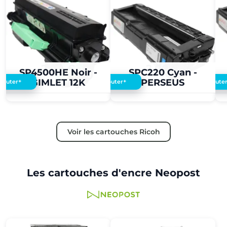
2,00 €
2,00 €
SP4500HE Noir -
SPC220 Cyan -
GIMLET 12K
PERSEUS
+
+
Ajouter
Ajouter
Ajoute
Voir les cartouches Ricoh
Les cartouches d'encre Neopost