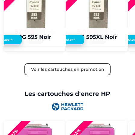
5,00 €
4,00 €
5,00 €
4,00 €
PG 595 Noir
PG 595XL Noir
+
+
Ajouter
Ajouter
Ajoute
Voir les cartouches en promotion
Les cartouches d'encre HP
+3%
+3%