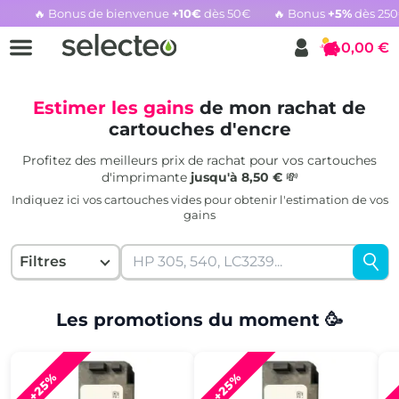
🔥 Bonus de bienvenue
+10€
dès 50€
🔥 Bonus
+5%
dès 25
Rachat cartouche vide, voir l'offre promotionnelle
0,00 €
Panier
Estimer les gains
de mon rachat de
cartouches d'encre
Profitez des meilleurs prix de rachat pour vos cartouches
d'imprimante
jusqu'à 8,50 €
💸
Indiquez ici vos cartouches vides pour obtenir l'estimation de vos
gains
Filtres
Les promotions du moment 🥳
+25%
+25%