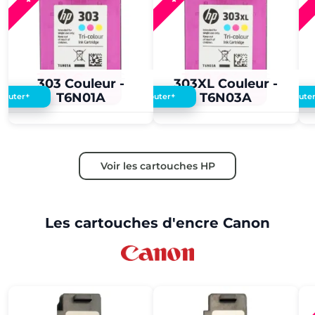
3,60 €
3,50 €
3,60 €
3,50 €
303 Couleur -
303XL Couleur -
T6N01A
T6N03A
+
+
Ajouter
Ajouter
Ajoute
Voir les cartouches HP
Les cartouches d'encre Canon