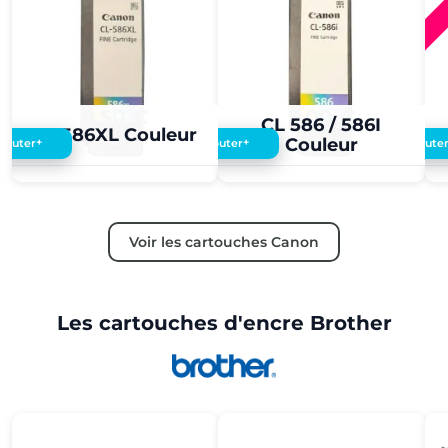
8,50 €
5,00 €
CL 586 / 586I
CL 586XL Couleur
Couleur
+
+
Ajouter
Ajouter
Ajoute
Voir les cartouches Canon
Les cartouches d'encre Brother