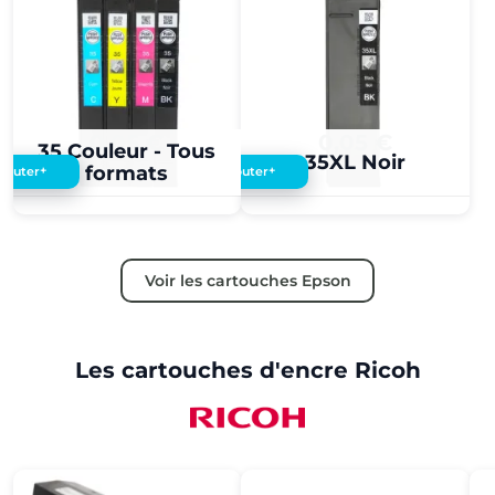
0,05 €
0,05 €
35 Couleur - Tous
35XL Noir
formats
+
+
Ajouter
Ajouter
Voir les cartouches Epson
Les cartouches d'encre Ricoh