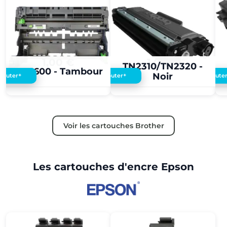
1,00 €
1,00 €
TN2310/TN2320 -
DR3600 - Tambour
Noir
+
+
Ajouter
Ajouter
Ajoute
Voir les cartouches Brother
Les cartouches d'encre Epson