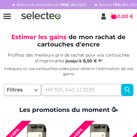
🔥 Bonus de bienvenue
+10€
dès 50€
🔥 Bonus
+5%
dès 25
Rachat cartouche vide, voir l'offre promotionnelle
0,00 €
Panier
Estimer les gains
de mon rachat de
cartouches d'encre
Profitez des meilleurs prix de rachat pour vos cartouches
d'imprimante
jusqu'à 8,50 €
💸
Indiquez ici vos cartouches vides pour obtenir l'estimation de vos
gains
Filtres
Les promotions du moment 🥳
+25%
+25%