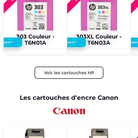
3,60 €
3,50 €
3,60 €
3,50 €
303 Couleur -
303XL Couleur -
T6N01A
T6N03A
+
+
Ajouter
Ajouter
Ajoute
Voir les cartouches HP
Les cartouches d'encre Canon