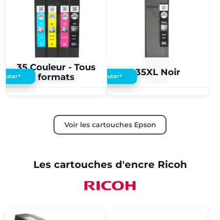
0,05 €
0,05 €
35 Couleur - Tous
35XL Noir
formats
+
+
Ajouter
Ajouter
Voir les cartouches Epson
Les cartouches d'encre Ricoh