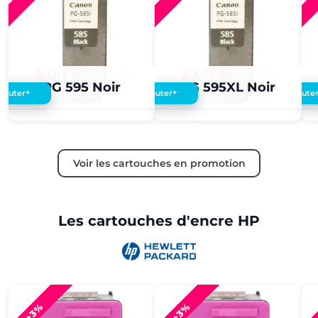
5,00 €
4,00 €
5,00 €
4,00 €
PG 595 Noir
PG 595XL Noir
+
+
Ajouter
Ajouter
Ajoute
Voir les cartouches en promotion
Les cartouches d'encre HP
+3%
+3%