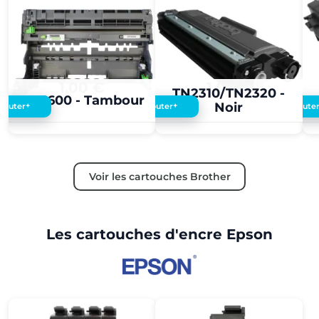
1,00 €
1,00 €
TN2310/TN2320 -
DR3600 - Tambour
Noir
+
+
Ajouter
Ajouter
Ajoute
Voir les cartouches Brother
Les cartouches d'encre Epson