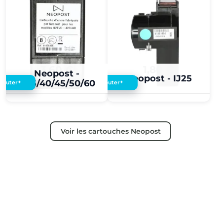
3,60 €
1,80 €
Neopost -
Neopost - IJ25
IJ35/40/45/50/60
+
+
Ajouter
Ajouter
Voir les cartouches Neopost