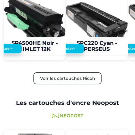
2,00 €
2,00 €
SP4500HE Noir -
SPC220 Cyan -
GIMLET 12K
PERSEUS
+
+
Ajouter
Ajouter
Ajoute
Voir les cartouches Ricoh
Les cartouches d'encre Neopost