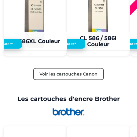
8,50 €
5,00 €
CL 586 / 586I
CL 586XL Couleur
Couleur
+
+
Ajouter
Ajouter
Ajoute
Voir les cartouches Canon
Les cartouches d'encre Brother