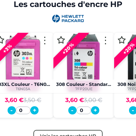
Les cartouches d'encre HP
⋮
⋮
+20%
+20%
+3%
303XL Couleur - T6N03A
308 Couleur - Standard. XL
308 Noi
T6N03A
7FP20UE
7FP
3,60 €
3,50 €
3,60 €
3,00 €
3,6
-
+
-
+
-
Quantité
Quantité