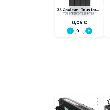
35 Couleur - Tous formats
T35B/T35C/T35M/T35Y
0,05 €
-
+
Quantité
⋮