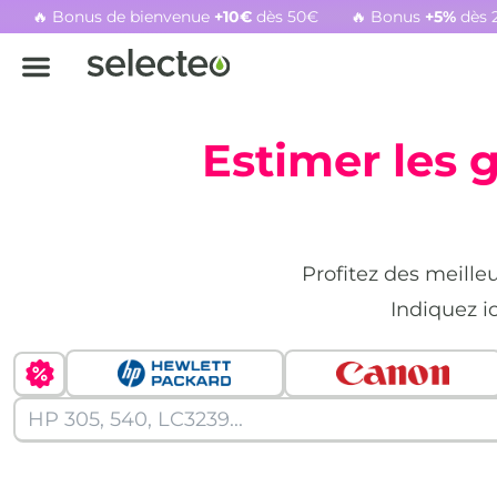
🔥 Bonus de bienvenue
+10€
dès 50€
🔥 Bonus
+5%
dès 
Rachat cartouche vide, voir l'offre promotionnelle
Estimer les 
Profitez des meille
Indiquez i