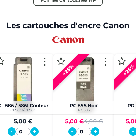
Voir les cartouches HP
Les cartouches d'encre Canon
⋮
⋮
+25%
+25%
CL 586 / 586I Couleur
PG 595 Noir
PG 
CL586I/CL586
PG595
5,00 €
5,00 €
4,00 €
5,0
-
+
-
+
-
Quantité
Quantité