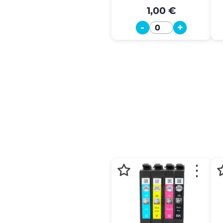
1,00 €
-
+
Quantité
⋮