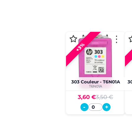
⋮
+3%
303 Couleur - T6N01A
T6N01A
3,60 €
3,50 €
-
+
Quantité