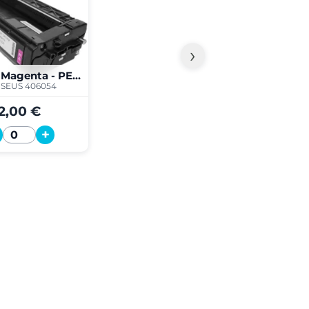
›
SPC220 Magenta - PERSEUS
SEUS 406054
2,00 €
+
Quantité