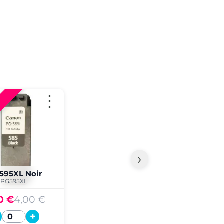
⋮
›
595XL Noir
PG595XL
0 €
4,00 €
+
Quantité