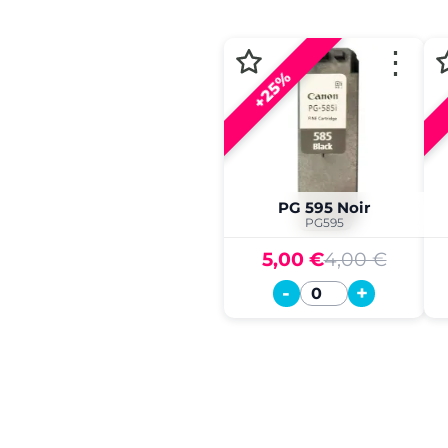
⋮
+25%
PG 595 Noir
PG595
5,00 €
4,00 €
-
+
Quantité