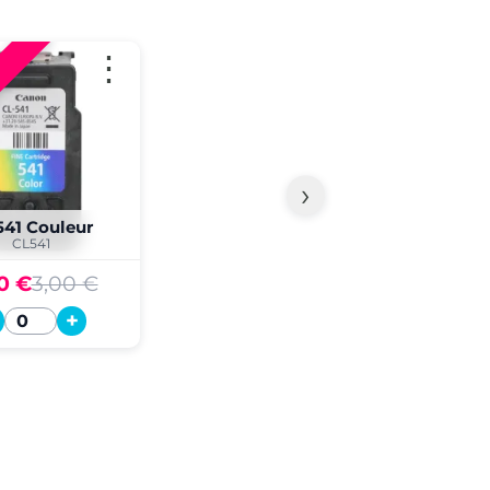
⋮
›
541 Couleur
CL541
0 €
3,00 €
+
Quantité