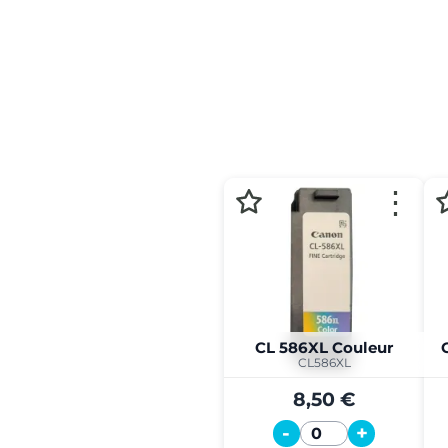
⋮
CL 586XL Couleur
CL586XL
8,50 €
-
+
Quantité