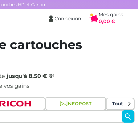
rtouches HP et Canon
Mes gains
Connexion
Panier
0,00 €
e cartouches
nte
jusqu'à 8,50 €
💸
e vos gains
Tout