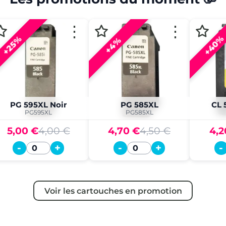
⋮
⋮
+40%
+25%
+4%
PG 595XL Noir
PG 585XL
CL 
PG595XL
PG585XL
5,00 €
4,00 €
4,70 €
4,50 €
4,2
-
+
-
+
-
Quantité
Quantité
Voir les cartouches en promotion