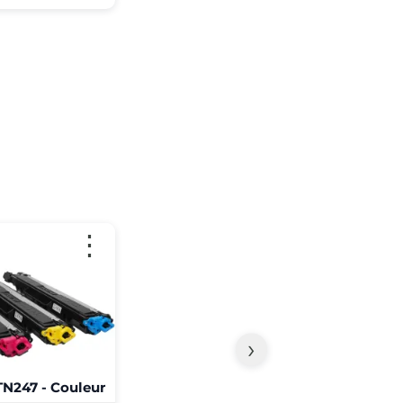
⋮
›
N247 - Couleur