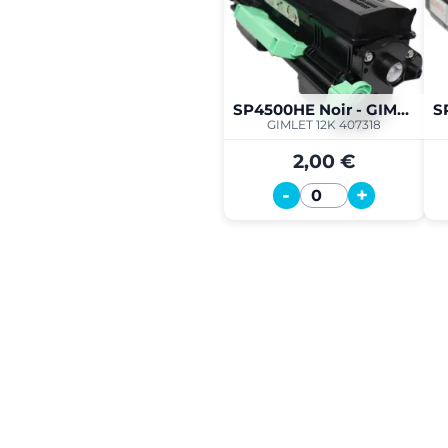
SP4500HE Noir - GIMLET 12K
GIMLET 12K 407318
2,00 €
-
+
Quantité