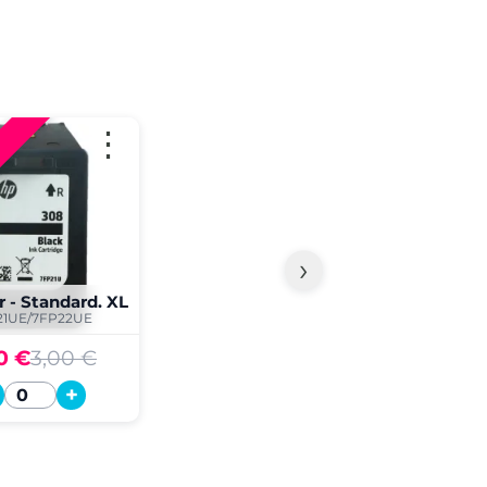
⋮
›
r - Standard. XL
21UE/7FP22UE
0 €
3,00 €
+
Quantité