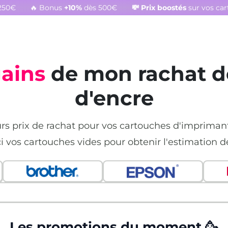
250€
🔥 Bonus
+10%
dès 500€
💸
Prix boostés
sur vos ca
gains
de mon rachat d
d'encre
urs prix de rachat pour vos cartouches d'imprima
ci vos cartouches vides pour obtenir l'estimation d
Les promotions du moment 🥳