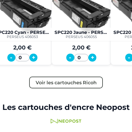
SPC220 Cyan - PERSEUS
SPC220 Jaune - PERSEUS
PERSEUS 406053
PERSEUS 406055
PER
2,00 €
2,00 €
-
+
-
+
-
Quantité
Quantité
Voir les cartouches Ricoh
Les cartouches d'encre Neopost