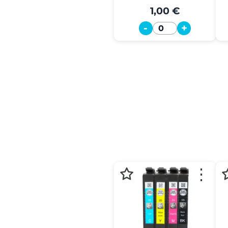
1,00 €
-
+
Quantité
⋮