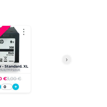
⋮
›
r - Standard. XL
21UE/7FP22UE
0 €
3,00 €
+
Quantité