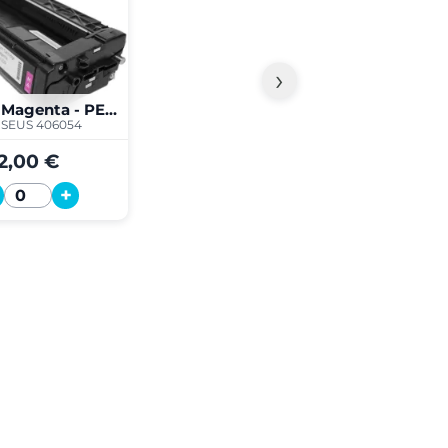
›
SPC220 Magenta - PERSEUS
SEUS 406054
2,00 €
+
Quantité