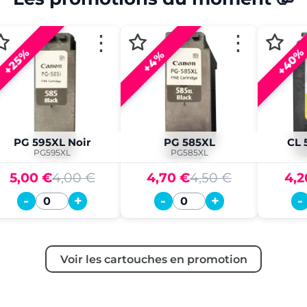
⋮
⋮
+40%
+25%
+4%
PG 595XL Noir
PG 585XL
CL 
PG595XL
PG585XL
5,00 €
4,00 €
4,70 €
4,50 €
4,2
-
+
-
+
-
Quantité
Quantité
Voir les cartouches en promotion