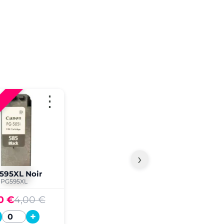
⋮
›
595XL Noir
PG595XL
0 €
4,00 €
+
Quantité