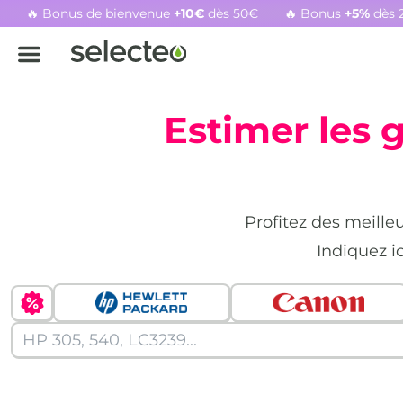
🔥 Bonus de bienvenue
+10€
dès 50€
🔥 Bonus
+5%
dès 
Rachat cartouche vide, voir l'offre promotionnelle
Estimer les 
Profitez des meille
Indiquez i