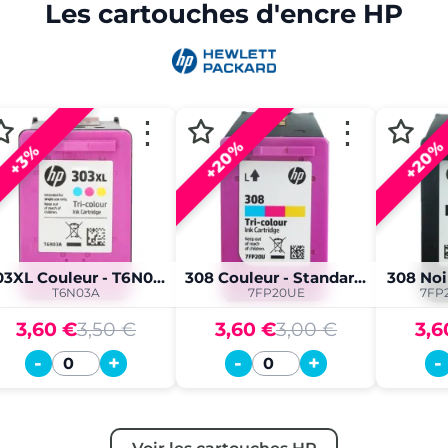
Les cartouches d'encre HP
⋮
⋮
+20%
+20%
+3%
303XL Couleur - T6N03A
308 Couleur - Standard. XL
308 Noi
T6N03A
7FP20UE
7FP
3,60 €
3,50 €
3,60 €
3,00 €
3,6
-
+
-
+
-
Quantité
Quantité