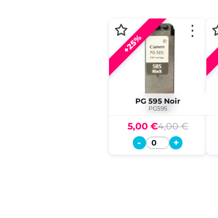
⋮
+25%
PG 595 Noir
PG595
5,00 €
4,00 €
-
+
Quantité