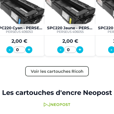
SPC220 Cyan - PERSEUS
SPC220 Jaune - PERSEUS
PERSEUS 406053
PERSEUS 406055
PER
2,00 €
2,00 €
-
+
-
+
-
Quantité
Quantité
Voir les cartouches Ricoh
Les cartouches d'encre Neopost