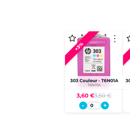
⋮
+3%
303 Couleur - T6N01A
T6N01A
3,60 €
3,50 €
-
+
Quantité