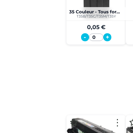
35 Couleur - Tous formats
T35B/T35C/T35M/T35Y
0,05 €
-
+
Quantité
⋮