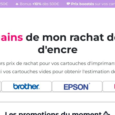
250€
🔥 Bonus
+10%
dès 500€
💸
Prix boostés
sur vos ca
gains
de mon rachat d
d'encre
urs prix de rachat pour vos cartouches d'imprima
ci vos cartouches vides pour obtenir l'estimation d
Les promotions du moment 🥳