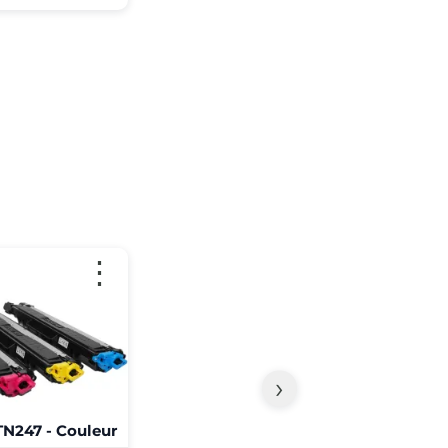
⋮
›
N247 - Couleur