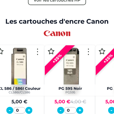
Voir les cartouches HP
Les cartouches d'encre Canon
⋮
⋮
+25%
+25%
CL 586 / 586I Couleur
PG 595 Noir
PG 
CL586I/CL586
PG595
5,00 €
5,00 €
4,00 €
5,0
-
+
-
+
-
Quantité
Quantité