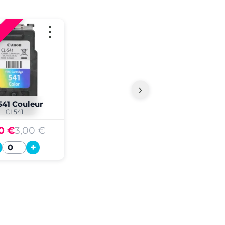
⋮
›
541 Couleur
CL541
0 €
3,00 €
+
Quantité