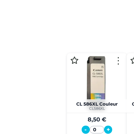
⋮
CL 586XL Couleur
CL586XL
8,50 €
-
+
Quantité