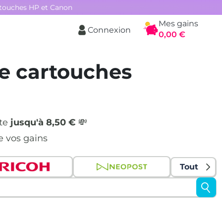
rtouches HP et Canon
Mes gains
Connexion
Panier
0,00 €
e cartouches
nte
jusqu'à 8,50 €
💸
e vos gains
Tout