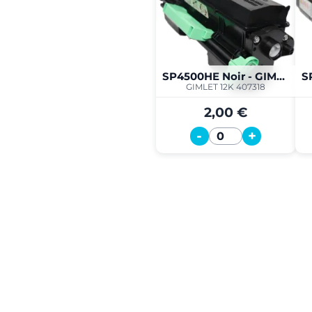
SP4500HE Noir - GIMLET 12K
GIMLET 12K 407318
2,00 €
-
+
Quantité