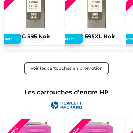
5,00 €
4,00 €
5,00 €
4,00 €
PG 595 Noir
PG 595XL Noir
+
+
Ajouter
Ajouter
Ajoute
Voir les cartouches en promotion
Les cartouches d'encre HP
+3%
+3%