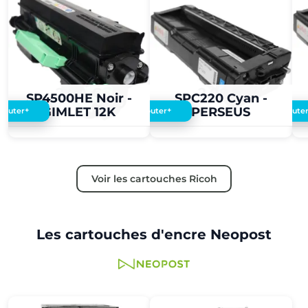
2,00 €
2,00 €
SP4500HE Noir -
SPC220 Cyan -
GIMLET 12K
PERSEUS
+
+
Ajouter
Ajouter
Ajoute
Voir les cartouches Ricoh
Les cartouches d'encre Neopost