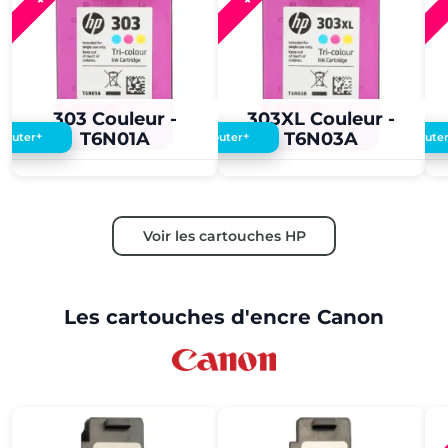
3,60 €
3,50 €
3,60 €
3,50 €
303 Couleur -
303XL Couleur -
T6N01A
T6N03A
+
+
Ajouter
Ajouter
Ajoute
Voir les cartouches HP
Les cartouches d'encre Canon