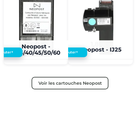
3,60 €
1,80 €
Neopost -
Neopost - IJ25
IJ35/40/45/50/60
+
+
Ajouter
Ajouter
Voir les cartouches Neopost