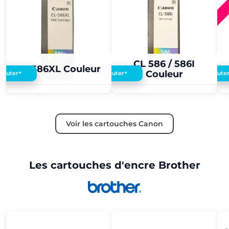
8,50 €
5,00 €
CL 586 / 586I
CL 586XL Couleur
Couleur
+
+
Ajouter
Ajouter
Ajoute
Voir les cartouches Canon
Les cartouches d'encre Brother