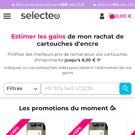
🔥 Bonus de bienvenue
+10€
dès 50€
🔥 Bonus
+5%
dès 25
Rachat cartouche vide, voir l'offre promotionnelle
0,00 €
Panier
Estimer les gains
de mon rachat de
cartouches d'encre
Profitez des meilleurs prix de rachat pour vos cartouches
d'imprimante
jusqu'à 8,50 €
💸
Indiquez ici vos cartouches vides pour obtenir l'estimation de vos
gains
Filtres
Les promotions du moment 🥳
+25%
+25%