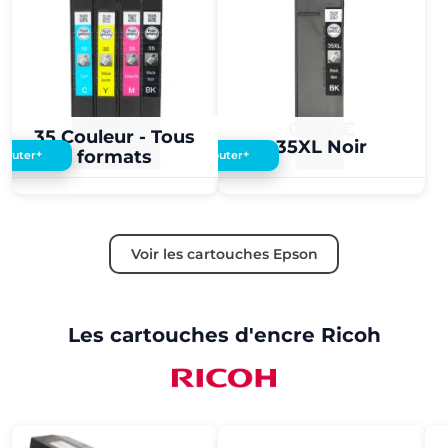
0,05 €
0,05 €
35 Couleur - Tous
35XL Noir
formats
+
+
Ajouter
Ajouter
Voir les cartouches Epson
Les cartouches d'encre Ricoh