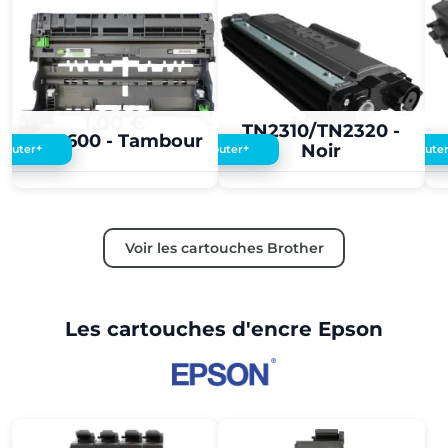
1,00 €
1,00 €
TN2310/TN2320 -
DR3600 - Tambour
Noir
+
+
Ajouter
Ajouter
Ajoute
Voir les cartouches Brother
Les cartouches d'encre Epson