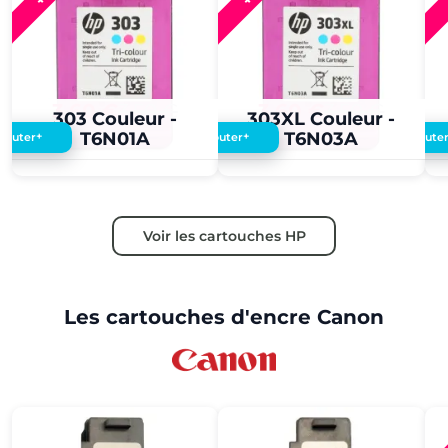
3,60 €
3,50 €
3,60 €
3,50 €
303 Couleur -
303XL Couleur -
T6N01A
T6N03A
+
+
Ajouter
Ajouter
Ajoute
Voir les cartouches HP
Les cartouches d'encre Canon