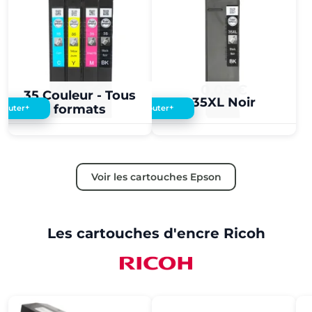
0,05 €
0,05 €
35 Couleur - Tous
35XL Noir
formats
+
+
Ajouter
Ajouter
Voir les cartouches Epson
Les cartouches d'encre Ricoh