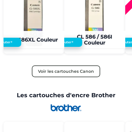
8,50 €
5,00 €
CL 586 / 586I
CL 586XL Couleur
Couleur
+
+
Ajouter
Ajouter
Ajoute
Voir les cartouches Canon
Les cartouches d'encre Brother