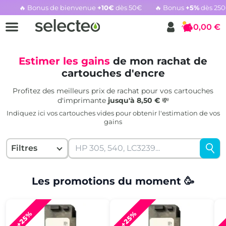
🔥 Bonus de bienvenue
+10€
dès 50€
🔥 Bonus
+5%
dès 25
Rachat cartouche vide, voir l'offre promotionnelle
0,00 €
Panier
Estimer les gains
de mon rachat de
cartouches d'encre
Profitez des meilleurs prix de rachat pour vos cartouches
d'imprimante
jusqu'à 8,50 €
💸
Indiquez ici vos cartouches vides pour obtenir l'estimation de vos
gains
Filtres
Les promotions du moment 🥳
+25%
+25%