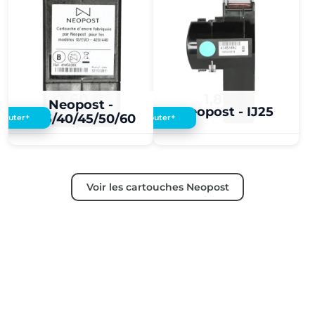
3,60 €
1,80 €
Neopost -
Neopost - IJ25
IJ35/40/45/50/60
+
+
Ajouter
Ajouter
Voir les cartouches Neopost