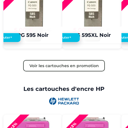
5,00 €
4,00 €
5,00 €
4,00 €
PG 595 Noir
PG 595XL Noir
+
+
Ajouter
Ajouter
Ajoute
Voir les cartouches en promotion
Les cartouches d'encre HP
+3%
+3%