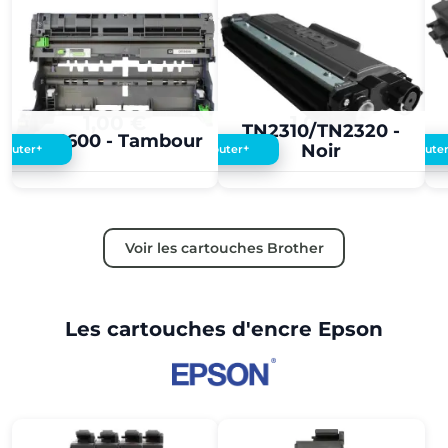
1,00 €
1,00 €
TN2310/TN2320 -
DR3600 - Tambour
Noir
+
+
Ajouter
Ajouter
Ajoute
Voir les cartouches Brother
Les cartouches d'encre Epson