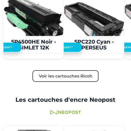
2,00 €
2,00 €
SP4500HE Noir -
SPC220 Cyan -
GIMLET 12K
PERSEUS
+
+
Ajouter
Ajouter
Ajoute
Voir les cartouches Ricoh
Les cartouches d'encre Neopost