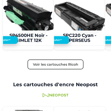
2,00 €
2,00 €
SP4500HE Noir -
SPC220 Cyan -
GIMLET 12K
PERSEUS
+
+
Ajouter
Ajouter
Ajoute
Voir les cartouches Ricoh
Les cartouches d'encre Neopost