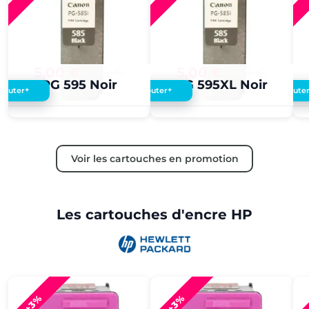
5,00 €
4,00 €
5,00 €
4,00 €
PG 595 Noir
PG 595XL Noir
+
+
Ajouter
Ajouter
Ajoute
Voir les cartouches en promotion
Les cartouches d'encre HP
+3%
+3%