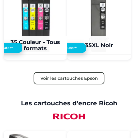
0,05 €
0,05 €
35 Couleur - Tous
35XL Noir
formats
+
+
Ajouter
Ajouter
Voir les cartouches Epson
Les cartouches d'encre Ricoh