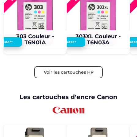
3,60 €
3,50 €
3,60 €
3,50 €
303 Couleur -
303XL Couleur -
T6N01A
T6N03A
+
+
Ajouter
Ajouter
Ajoute
Voir les cartouches HP
Les cartouches d'encre Canon