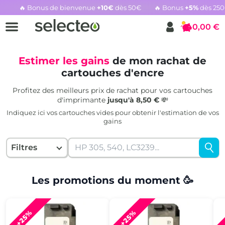
🔥 Bonus de bienvenue
+10€
dès 50€
🔥 Bonus
+5%
dès 25
Rachat cartouche vide, voir l'offre promotionnelle
0,00 €
Panier
Estimer les gains
de mon rachat de
cartouches d'encre
Profitez des meilleurs prix de rachat pour vos cartouches
d'imprimante
jusqu'à 8,50 €
💸
Indiquez ici vos cartouches vides pour obtenir l'estimation de vos
gains
Filtres
Les promotions du moment 🥳
+25%
+25%