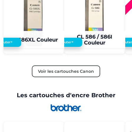
8,50 €
5,00 €
CL 586 / 586I
CL 586XL Couleur
Couleur
+
+
Ajouter
Ajouter
Ajoute
Voir les cartouches Canon
Les cartouches d'encre Brother