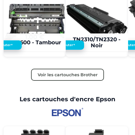
1,00 €
1,00 €
TN2310/TN2320 -
DR3600 - Tambour
Noir
+
+
Ajouter
Ajouter
Ajoute
Voir les cartouches Brother
Les cartouches d'encre Epson