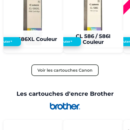
8,50 €
5,00 €
CL 586 / 586I
CL 586XL Couleur
Couleur
+
+
Ajouter
Ajouter
Ajoute
Voir les cartouches Canon
Les cartouches d'encre Brother