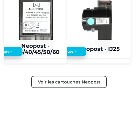
3,60 €
1,80 €
Neopost -
Neopost - IJ25
IJ35/40/45/50/60
+
+
Ajouter
Ajouter
Voir les cartouches Neopost