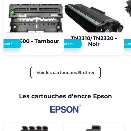
1,00 €
1,00 €
TN2310/TN2320 -
DR3600 - Tambour
Noir
+
+
Ajouter
Ajouter
Ajoute
Voir les cartouches Brother
Les cartouches d'encre Epson