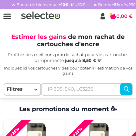
🔥 Bonus de bienvenue
+10€
dès 50€
🔥 Bonus
+5%
dès 25
Rachat cartouche vide, voir l'offre promotionnelle
0,00 €
Panier
Estimer les gains
de mon rachat de
cartouches d'encre
Profitez des meilleurs prix de rachat pour vos cartouches
d'imprimante
jusqu'à 8,50 €
💸
Indiquez ici vos cartouches vides pour obtenir l'estimation de vos
gains
Filtres
Les promotions du moment 🥳
+25%
+25%