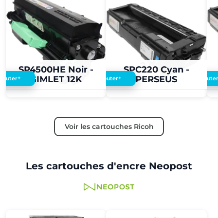
2,00 €
2,00 €
SP4500HE Noir -
SPC220 Cyan -
GIMLET 12K
PERSEUS
+
+
Ajouter
Ajouter
Ajoute
Voir les cartouches Ricoh
Les cartouches d'encre Neopost