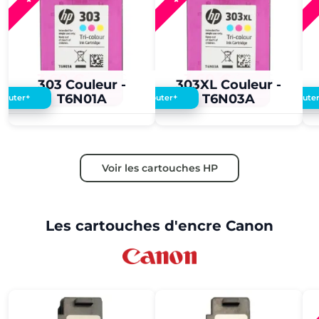
3,60 €
3,50 €
3,60 €
3,50 €
303 Couleur -
303XL Couleur -
T6N01A
T6N03A
+
+
Ajouter
Ajouter
Ajoute
Voir les cartouches HP
Les cartouches d'encre Canon