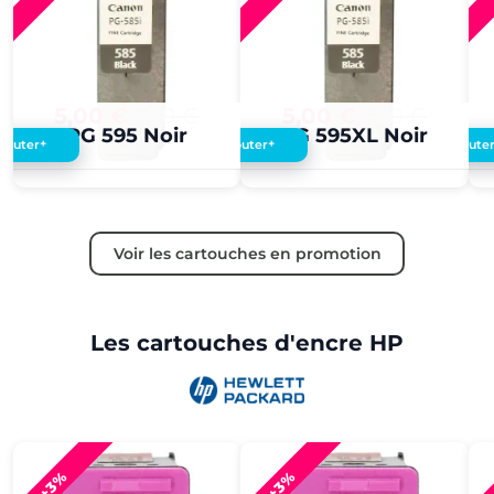
5,00 €
4,00 €
5,00 €
4,00 €
PG 595 Noir
PG 595XL Noir
+
+
Ajouter
Ajouter
Ajoute
Voir les cartouches en promotion
Les cartouches d'encre HP
+3%
+3%