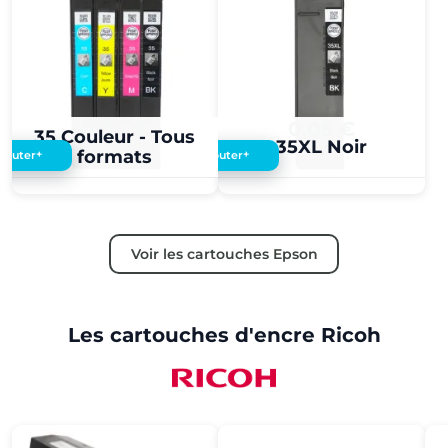
0,05 €
0,05 €
35 Couleur - Tous
35XL Noir
formats
+
+
Ajouter
Ajouter
Voir les cartouches Epson
Les cartouches d'encre Ricoh