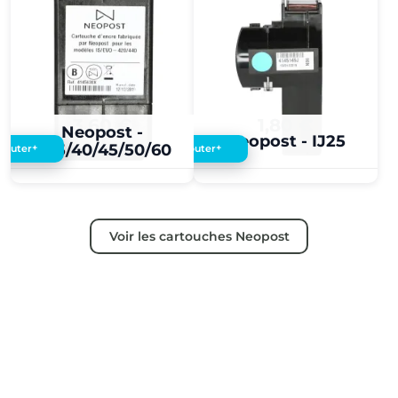
3,60 €
1,80 €
Neopost -
Neopost - IJ25
IJ35/40/45/50/60
+
+
Ajouter
Ajouter
Voir les cartouches Neopost