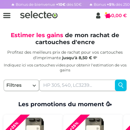
🔥 Bonus de bienvenue
+10€
dès 50€
🔥 Bonus
+5%
dès 25
Rachat cartouche vide, voir l'offre promotionnelle
0,00 €
Panier
Estimer les gains
de mon rachat de
cartouches d'encre
Profitez des meilleurs prix de rachat pour vos cartouches
d'imprimante
jusqu'à 8,50 €
💸
Indiquez ici vos cartouches vides pour obtenir l'estimation de vos
gains
Filtres
Les promotions du moment 🥳
+25%
+25%