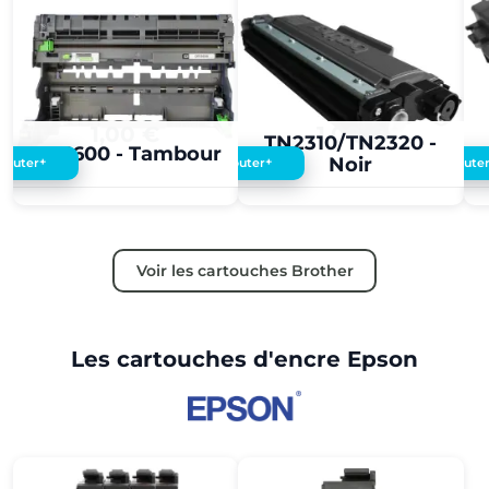
1,00 €
1,00 €
TN2310/TN2320 -
DR3600 - Tambour
Noir
+
+
Ajouter
Ajouter
Ajoute
Voir les cartouches Brother
Les cartouches d'encre Epson