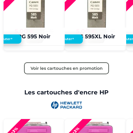
5,00 €
4,00 €
5,00 €
4,00 €
PG 595 Noir
PG 595XL Noir
+
+
Ajouter
Ajouter
Ajoute
Voir les cartouches en promotion
Les cartouches d'encre HP
+3%
+3%