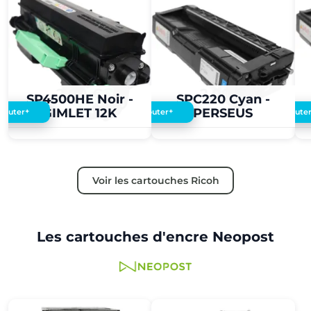
2,00 €
2,00 €
SP4500HE Noir -
SPC220 Cyan -
GIMLET 12K
PERSEUS
+
+
Ajouter
Ajouter
Ajoute
Voir les cartouches Ricoh
Les cartouches d'encre Neopost