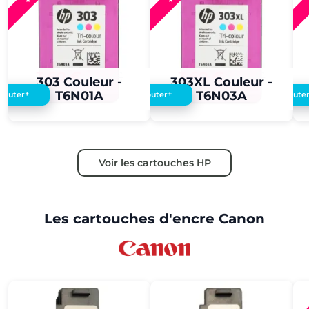
3,60 €
3,50 €
3,60 €
3,50 €
303 Couleur -
303XL Couleur -
T6N01A
T6N03A
+
+
Ajouter
Ajouter
Ajoute
Voir les cartouches HP
Les cartouches d'encre Canon