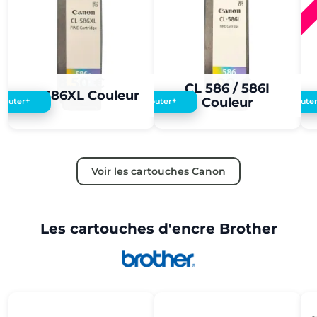
8,50 €
5,00 €
CL 586 / 586I
CL 586XL Couleur
Couleur
+
+
Ajouter
Ajouter
Ajoute
Voir les cartouches Canon
Les cartouches d'encre Brother