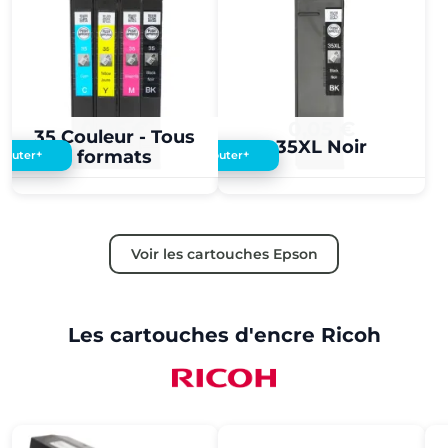
0,05 €
0,05 €
35 Couleur - Tous
35XL Noir
formats
+
+
Ajouter
Ajouter
Voir les cartouches Epson
Les cartouches d'encre Ricoh